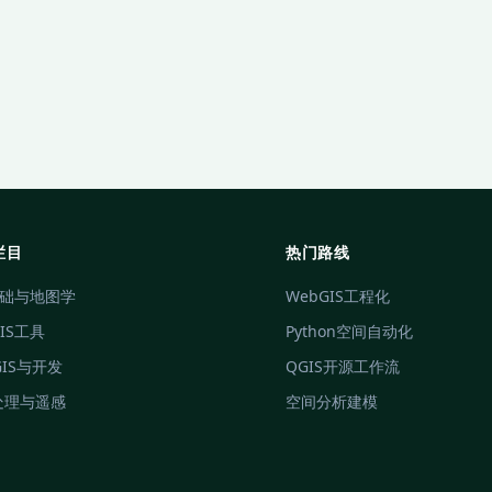
栏目
热门路线
基础与地图学
WebGIS工程化
IS工具
Python空间自动化
GIS与开发
QGIS开源工作流
处理与遥感
空间分析建模