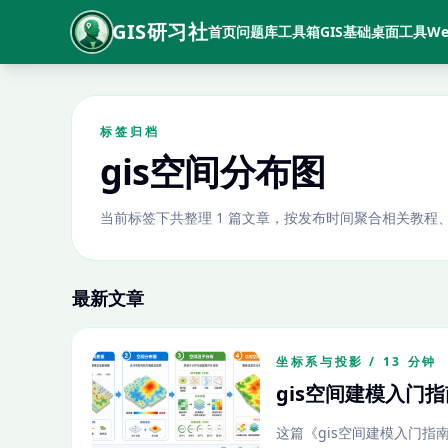
GIS研习社
首页
问题库
工具箱
GIS基础
桌面工具
We
标签归档
gis空间分布图
当前标签下共整理 1 篇文章，按发布时间聚合相关教程
最新文章
坐标系与投影 / 13 分钟
gis空间建模入门
这篇《gis空间建模入门指南