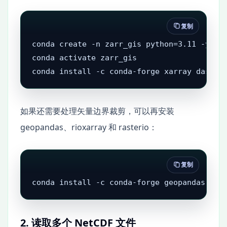
复制
conda create -n zarr_gis python=3.11 -y

conda activate zarr_gis

conda install -c conda-forge xarray dask n
如果还需要处理矢量边界裁剪，可以再安装
geopandas、rioxarray 和 rasterio：
复制
conda install -c conda-forge geopandas rio
2. 读取多个 NetCDF 文件