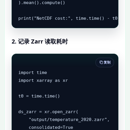
).mean().compute()

print("NetCDF cost:", time.time() - t0)
2. 记录 Zarr 读取耗时
复制
import time

import xarray as xr

t0 = time.time()

ds_zarr = xr.open_zarr(

    "output/temperature_2020.zarr",

    consolidated=True
