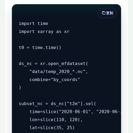
复制
import time

import xarray as xr

t0 = time.time()

ds_nc = xr.open_mfdataset(

    "data/temp_2020_*.nc",

    combine="by_coords"

)

subset_nc = ds_nc["t2m"].sel(

    time=slice("2020-06-01", "2020-06-30"),
    lon=slice(110, 120),

    lat=slice(35, 25)
