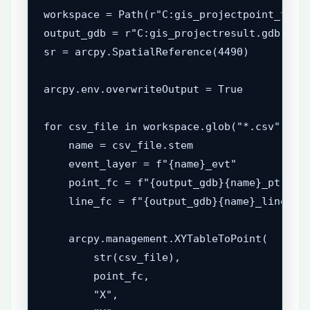
workspace = Path(r"C:gis_projectpoint_table
output_gdb = r"C:gis_projectresult.gdb"

sr = arcpy.SpatialReference(4490)

arcpy.env.overwriteOutput = True

for csv_file in workspace.glob("*.csv"):

    name = csv_file.stem

    event_layer = f"{name}_evt"

    point_fc = f"{output_gdb}{name}_pt"

    line_fc = f"{output_gdb}{name}_line"

    arcpy.management.XYTableToPoint(

        str(csv_file),

        point_fc,

        "X",
