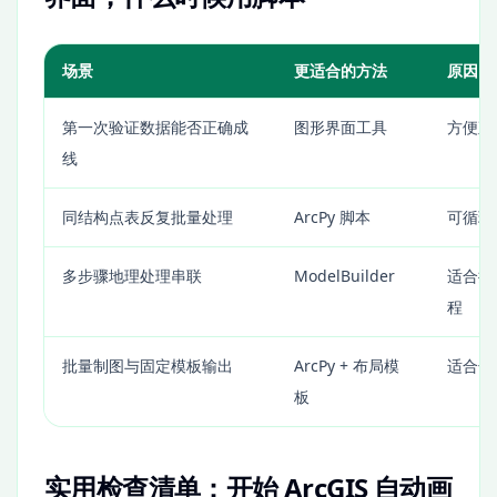
场景
更适合的方法
原因
第一次验证数据能否正确成
图形界面工具
方便观
线
同结构点表反复批量处理
ArcPy 脚本
可循环
多步骤地理处理串联
ModelBuilder
适合把
程
批量制图与固定模板输出
ArcPy + 布局模
适合长
板
实用检查清单：开始 ArcGIS 自动画