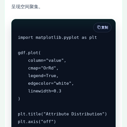
呈现空间聚集。
复制
import matplotlib.pyplot as plt

gdf.plot(

    column="value",

    cmap="OrRd",

    legend=True,

    edgecolor="white",

    linewidth=0.3

)

plt.title("Attribute Distribution")

plt.axis("off")
