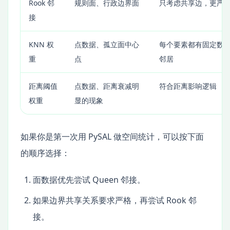
Rook 邻
规则面、行政边界面
只考虑共享边，更严
接
KNN 权
点数据、孤立面中心
每个要素都有固定数
重
点
邻居
距离阈值
点数据、距离衰减明
符合距离影响逻辑
权重
显的现象
如果你是第一次用 PySAL 做空间统计，可以按下面
的顺序选择：
面数据优先尝试 Queen 邻接。
如果边界共享关系要求严格，再尝试 Rook 邻
接。