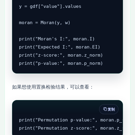
y = gdf["value"].values

moran = Moran(y, w)

print("Moran's I:", moran.I)

print("Expected I:", moran.EI)

print("z-score:", moran.z_norm)

print("p-value:", moran.p_norm)
如果想使用置换检验结果，可以查看：
复制
print("Permutation p-value:", moran.p_sim)

print("Permutation z-score:", moran.z_sim)