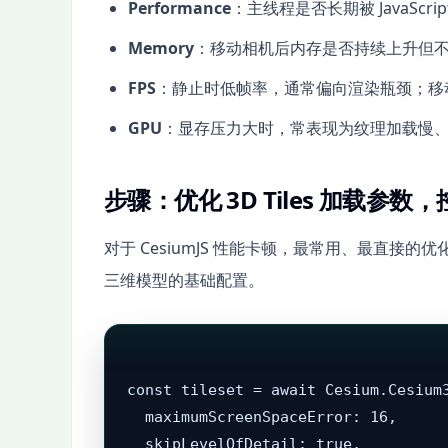
Performance
：主线程是否长期被 JavaSc
Memory
：移动相机后内存是否持续上升但
FPS
：静止时低帧率，通常偏向渲染瓶颈；移
GPU
：显存压力大时，常表现为纹理加载慢、画
步骤：优化 3D Tiles 加载参
对于 CesiumJS 性能卡顿，最常用、最直接的优
三维模型的基础配置。
const tileset = await Cesium.Cesium3
  maximumScreenSpaceError: 16,

  skipLevelOfDetail: true,
