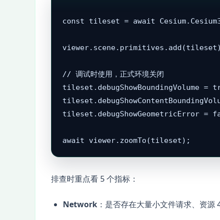
const tileset = await Cesium.Cesium3
viewer.scene.primitives.add(tileset)
// 调试时使用，正式环境关闭

tileset.debugShowBoundingVolume = tr
tileset.debugShowContentBoundingVolu
tileset.debugShowGeometricError = fa
await viewer.zoomTo(tileset);
排查时重点看 5 个指标：
Network
：是否存在大量小文件请求、资源 4