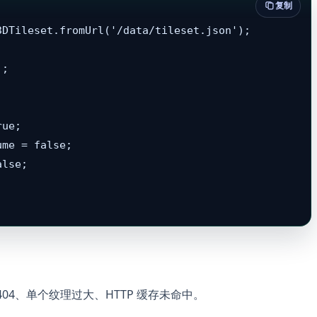
复制
DTileset.fromUrl('/data/tileset.json');

;

ue;

me = false;

lse;

04、单个纹理过大、HTTP 缓存未命中。