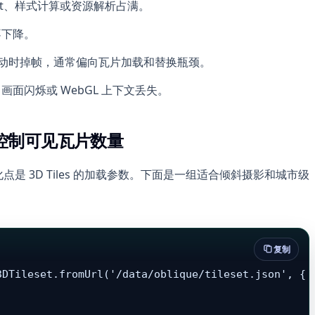
ript、样式计算或资源解析占满。
不下降。
动时掉帧，通常偏向瓦片加载和替换瓶颈。
面闪烁或 WebGL 上下文丢失。
数，控制可见瓦片数量
化点是 3D Tiles 的加载参数。下面是一组适合倾斜摄影和城市级
复制
DTileset.fromUrl('/data/oblique/tileset.json', {
