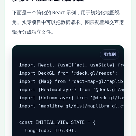
下面是一个简化的 React 示例，用于初始化地图视
角。实际项目中可以把数据请求、图层配置和交互逻
辑拆分成独立文件。
复制
import React, {useEffect, useState} from 'r
import DeckGL from '@deck.gl/react';

import {Map} from 'react-map-gl/maplibre';

import {HeatmapLayer} from '@deck.gl/aggreg
import {ColumnLayer} from '@deck.gl/layers'
import 'maplibre-gl/dist/maplibre-gl.css';

const INITIAL_VIEW_STATE = {

  longitude: 116.391,
