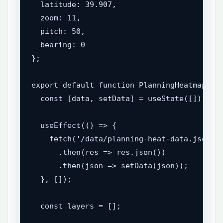
  latitude: 39.907,

  zoom: 11,

  pitch: 50,

  bearing: 0

};

export default function PlanningHeatmap() {
  const [data, setData] = useState([]);

  useEffect(() => {

    fetch('/data/planning-heat-data.json')

      .then(res => res.json())

      .then(json => setData(json));

  }, []);

  const layers = [];
