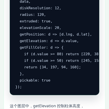
  data,

  diskResolution: 12,

  radius: 120,

  extruded: true,

  elevationScale: 20,

  getPosition: d => [d.lng, d.lat],

  getElevation: d => d.value,

  getFillColor: d => {

    if (d.value >= 80) return [220, 38, 38,
    if (d.value >= 50) return [245, 158, 11
    return [34, 197, 94, 160];

  },

  pickable: true

});
这个图层中，getElevation 控制柱体高度，