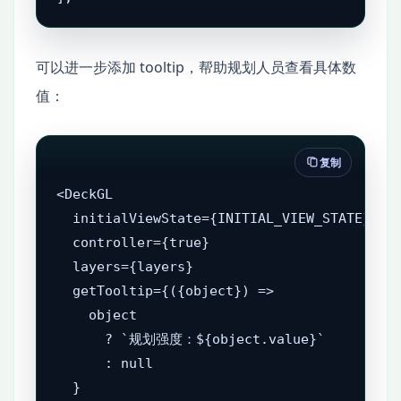
可以进一步添加 tooltip，帮助规划人员查看具体数
值：
复制
<DeckGL

  initialViewState={INITIAL_VIEW_STATE}

  controller={true}

  layers={layers}

  getTooltip={({object}) =>

    object

      ? `规划强度：${object.value}`

      : null

  }
