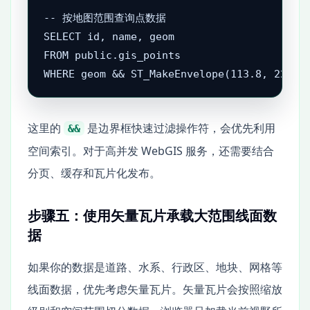
-- 按地图范围查询点数据

SELECT id, name, geom

FROM public.gis_points

WHERE geom && ST_MakeEnvelope(113.8, 22.4,
这里的
是边界框快速过滤操作符，会优先利用
&&
空间索引。对于高并发 WebGIS 服务，还需要结合
分页、缓存和瓦片化发布。
步骤五：使用矢量瓦片承载大范围线面数
据
如果你的数据是道路、水系、行政区、地块、网格等
线面数据，优先考虑矢量瓦片。矢量瓦片会按照缩放