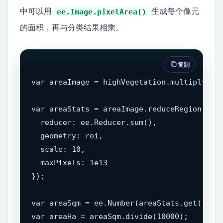
中可以用
生成每个像元
ee.Image.pixelArea()
的面积，再与分类结果相乘。
复制
var areaImage = highVegetation.multiply(ee.
var areaStats = areaImage.reduceRegion({

  reducer: ee.Reducer.sum(),

  geometry: roi,

  scale: 10,

  maxPixels: 1e13

});

var areaSqm = ee.Number(areaStats.get('High
var areaHa = areaSqm.divide(10000);
