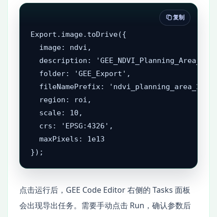
复制
Export.image.toDrive({

  image: ndvi,

  description: 'GEE_NDVI_Planning_Area_2023
  folder: 'GEE_Export',

  fileNamePrefix: 'ndvi_planning_area_2023'
  region: roi,

  scale: 10,

  crs: 'EPSG:4326',

  maxPixels: 1e13

});
点击运行后，GEE Code Editor 右侧的 Tasks 面板
会出现导出任务。需要手动点击 Run，确认参数后