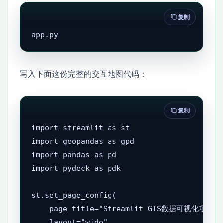
复制
app.py
写入下面这份完整的交互地图代码：
复制
import streamlit as st

import geopandas as gpd

import pandas as pd

import pydeck as pdk

st.set_page_config(

    page_title="Streamlit GIS数据可视化项目",

    layout="wide"
