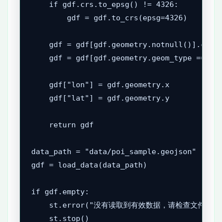
    if gdf.crs.to_epsg() != 4326:

        gdf = gdf.to_crs(epsg=4326)

    gdf = gdf[gdf.geometry.notnull()].copy(
    gdf = gdf[gdf.geometry.geom_type == "Po
    gdf["lon"] = gdf.geometry.x

    gdf["lat"] = gdf.geometry.y

    return gdf

data_path = "data/poi_sample.geojson"

gdf = load_data(data_path)

if gdf.empty:

    st.error("没有读取到有效数据，请检查文件路
    st.stop()
