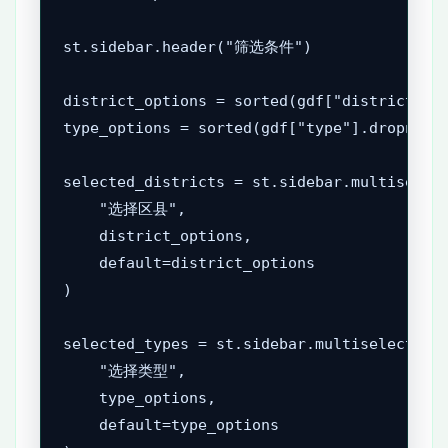
st.sidebar.header("筛选条件")

district_options = sorted(gdf["district"].d
type_options = sorted(gdf["type"].dropna().
selected_districts = st.sidebar.multiselect
    "选择区县",

    district_options,

    default=district_options

)

selected_types = st.sidebar.multiselect(

    "选择类型",

    type_options,

    default=type_options
