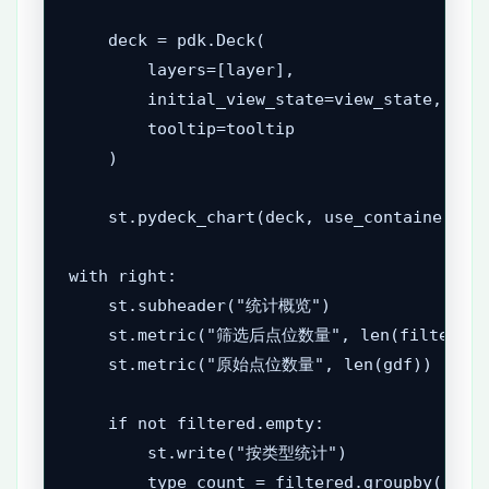
    deck = pdk.Deck(

        layers=[layer],

        initial_view_state=view_state,

        tooltip=tooltip

    )

    st.pydeck_chart(deck, use_container_wid
with right:

    st.subheader("统计概览")

    st.metric("筛选后点位数量", len(filtered))
    st.metric("原始点位数量", len(gdf))

    if not filtered.empty:

        st.write("按类型统计")

        type_count = filtered.groupby("type