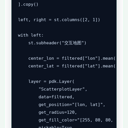
].copy()

left, right = st.columns([2, 1])

with left:

    st.subheader("交互地图")

    center_lon = filtered["lon"].mean() if 
    center_lat = filtered["lat"].mean() if 
    layer = pdk.Layer(

        "ScatterplotLayer",

        data=filtered,

        get_position="[lon, lat]",

        get_radius=120,

        get_fill_color="[255, 80, 80, 180]"
        pickable=True
