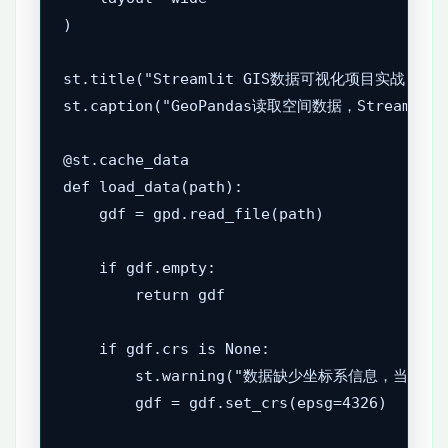
)

st.title("Streamlit GIS数据可视化项目实战")

st.caption("GeoPandas读取空间数据，Streaml
@st.cache_data

def load_data(path):

    gdf = gpd.read_file(path)

    if gdf.empty:

        return gdf

    if gdf.crs is None:

        st.warning("数据缺少坐标系信息，当前
        gdf = gdf.set_crs(epsg=4326)
