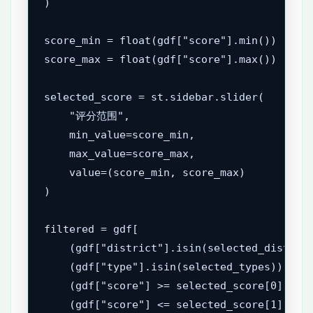
)

score_min = float(gdf["score"].min())

score_max = float(gdf["score"].max())

selected_score = st.sidebar.slider(

    "评分范围",

    min_value=score_min,

    max_value=score_max,

    value=(score_min, score_max)

)

filtered = gdf[

    (gdf["district"].isin(selected_district
    (gdf["type"].isin(selected_types)) &

    (gdf["score"] >= selected_score[0]) &

    (gdf["score"] <= selected_score[1])
