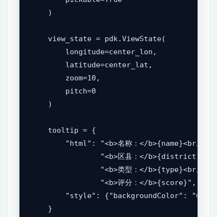
    )

    view_state = pdk.ViewState(

        longitude=center_lon,

        latitude=center_lat,

        zoom=10,

        pitch=0

    )

    tooltip = {

        "html": "<b>名称：</b>{name}<br/>"

                "<b>区县：</b>{district}<br/
                "<b>类型：</b>{type}<br/>"

                "<b>评分：</b>{score}",

        "style": {"backgroundColor": "white
    }
