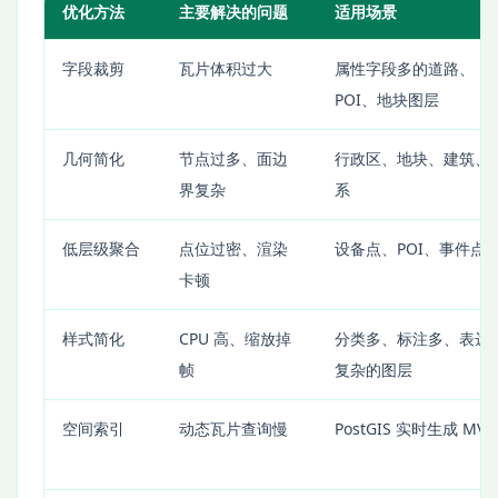
优化方法
主要解决的问题
适用场景
字段裁剪
瓦片体积过大
属性字段多的道路、
POI、地块图层
几何简化
节点过多、面边
行政区、地块、建筑、
界复杂
系
低层级聚合
点位过密、渲染
设备点、POI、事件点
卡顿
样式简化
CPU 高、缩放掉
分类多、标注多、表达
帧
复杂的图层
空间索引
动态瓦片查询慢
PostGIS 实时生成 MVT