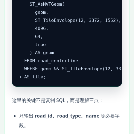
    ST_AsMVTGeom(

      geom,

      ST_TileEnvelope(12, 3372, 1552),

      4096,

      64,

      true

    ) AS geom

  FROM road_centerline

  WHERE geom && ST_TileEnvelope(12, 3372, 1
) AS tile;
这里的关键不是复制 SQL，而是理解三点：
只输出
road_id、road_type、name
等必要字
段。