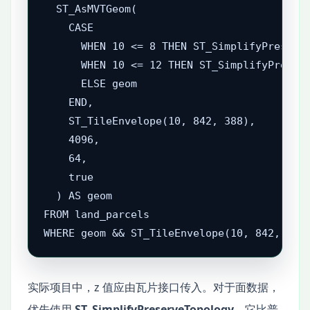
  ST_AsMVTGeom(

    CASE

      WHEN 10 <= 8 THEN ST_SimplifyPreserve
      WHEN 10 <= 12 THEN ST_SimplifyPreserv
      ELSE geom

    END,

    ST_TileEnvelope(10, 842, 388),

    4096,

    64,

    true

  ) AS geom

FROM land_parcels

WHERE geom && ST_TileEnvelope(10, 842, 388
实际项目中，z 值应由瓦片接口传入。对于面数据，
优先使用
ST_SimplifyPreserveTopology
，它比普