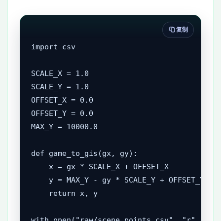
复制
import csv

SCALE_X = 1.0

SCALE_Y = 1.0

OFFSET_X = 0.0

OFFSET_Y = 0.0

MAX_Y = 10000.0

def game_to_gis(gx, gy):

    x = gx * SCALE_X + OFFSET_X

    y = MAX_Y - gy * SCALE_Y + OFFSET_Y

    return x, y

with open("raw/scene_points.csv", "r", enco