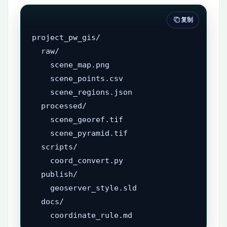
复制
project_pw_gis/

  raw/

    scene_map.png

    scene_points.csv

    scene_regions.json

  processed/

    scene_georef.tif

    scene_pyramid.tif

  scripts/

    coord_convert.py

  publish/

    geoserver_style.sld

  docs/

    coordinate_rule.md