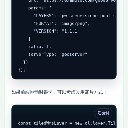
    url: "https://example.com/geoserver/pw_
    params: {

      "LAYERS": "pw_scene:scene_publish",

      "FORMAT": "image/png",

      "VERSION": "1.1.1"

    },

    ratio: 1,

    serverType: "geoserver"

  })

});
如果前端拖动时很卡，可以考虑改用瓦片方式：
复制
const tiledWmsLayer = new ol.layer.Tile({
