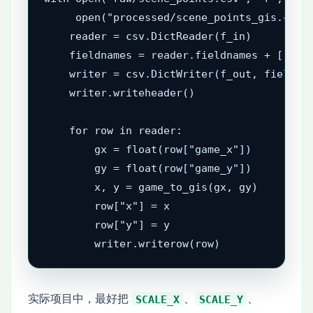
     open("processed/scene_points_gis.csv",
    reader = csv.DictReader(f_in)

    fieldnames = reader.fieldnames + ["x", 
    writer = csv.DictWriter(f_out, fieldnam
    writer.writeheader()

    for row in reader:

        gx = float(row["game_x"])

        gy = float(row["game_y"])

        x, y = game_to_gis(gx, gy)

        row["x"] = x

        row["y"] = y

        writer.writerow(row)
实际项目中，最好把
、
、
SCALE_X
SCALE_Y