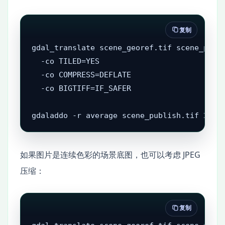
复制
gdal_translate scene_georef.tif scene_publi
  -co TILED=YES 

  -co COMPRESS=DEFLATE 

  -co BIGTIFF=IF_SAFER

gdaladdo -r average scene_publish.tif 2 4 
如果图片是连续色彩的场景底图，也可以考虑 JPEG
压缩：
复制