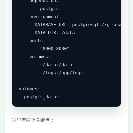
    depends_on:

      - postgis

    environment:

      DATABASE_URL: postgresql://gisuser:gi
      DATA_DIR: /data

    ports:

      - "8000:8000"

    volumes:

      - ./data:/data

      - ./logs:/app/logs

volumes:

  postgis_data:
这里有两个关键点：