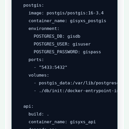
  postgis:

    image: postgis/postgis:16-3.4

    container_name: gisyxs_postgis

    environment:

      POSTGRES_DB: gisdb

      POSTGRES_USER: gisuser

      POSTGRES_PASSWORD: gispass

    ports:

      - "5433:5432"

    volumes:

      - postgis_data:/var/lib/postgresql/da
      - ./db/init:/docker-entrypoint-initdb
  api:

    build: .

    container_name: gisyxs_api
