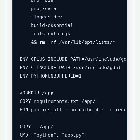
    proj-data 

    libgeos-dev 

    build-essential 

    fonts-noto-cjk 

    && rm -rf /var/lib/apt/lists/*

ENV CPLUS_INCLUDE_PATH=/usr/include/gdal

ENV C_INCLUDE_PATH=/usr/include/gdal

ENV PYTHONUNBUFFERED=1

WORKDIR /app

COPY requirements.txt /app/

RUN pip install --no-cache-dir -r requireme
COPY . /app/

CMD ["python", "app.py"]