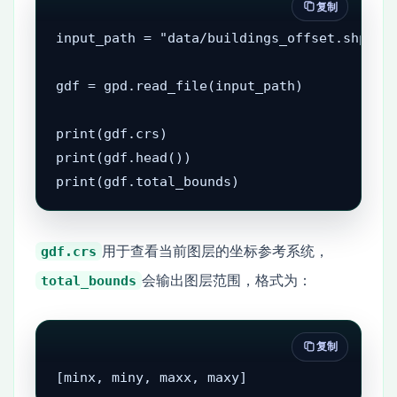
复制
input_path = "data/buildings_offset.shp"

gdf = gpd.read_file(input_path)

print(gdf.crs)

print(gdf.head())

print(gdf.total_bounds)
用于查看当前图层的坐标参考系统，
gdf.crs
会输出图层范围，格式为：
total_bounds
复制
[minx, miny, maxx, maxy]