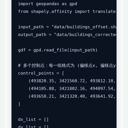
import geopandas as gpd

from shapely.affinity import translate

input_path = "data/buildings_offset.shp"

output_path = "data/buildings_corrected.gpk
gdf = gpd.read_file(input_path)

# 多个控制点：每一组格式为 (偏移点x, 偏移点y, 正确点
control_points = [

    (493820.35, 3421560.72, 493812.10, 3421
    (494105.88, 3421802.16, 494097.54, 3421
    (493650.21, 3421320.40, 493641.92, 3421
]

dx_list = []

dy_list = []
