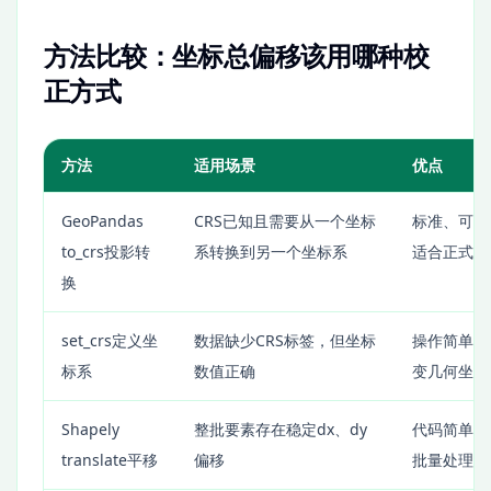
方法比较：坐标总偏移该用哪种校
正方式
方法
适用场景
优点
GeoPandas
CRS已知且需要从一个坐标
标准、可追
to_crs投影转
系转换到另一个坐标系
适合正式流
换
set_crs定义坐
数据缺少CRS标签，但坐标
操作简单，
标系
数值正确
变几何坐标
Shapely
整批要素存在稳定dx、dy
代码简单，
translate平移
偏移
批量处理点