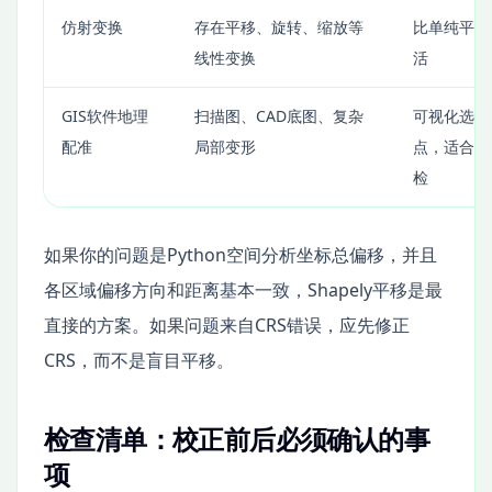
仿射变换
存在平移、旋转、缩放等
比单纯平移
线性变换
活
GIS软件地理
扫描图、CAD底图、复杂
可视化选择
配准
局部变形
点，适合人
检
如果你的问题是Python空间分析坐标总偏移，并且
各区域偏移方向和距离基本一致，Shapely平移是最
直接的方案。如果问题来自CRS错误，应先修正
CRS，而不是盲目平移。
检查清单：校正前后必须确认的事
项