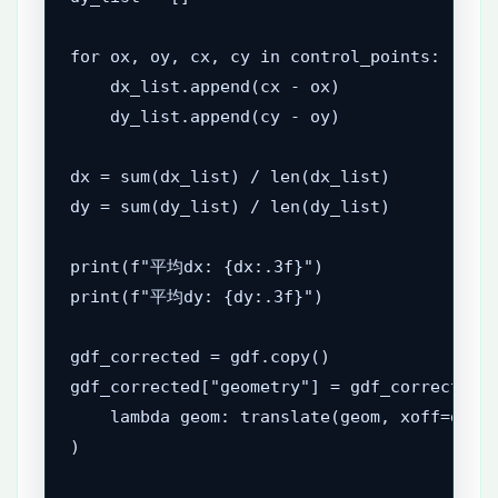
for ox, oy, cx, cy in control_points:

    dx_list.append(cx - ox)

    dy_list.append(cy - oy)

dx = sum(dx_list) / len(dx_list)

dy = sum(dy_list) / len(dy_list)

print(f"平均dx: {dx:.3f}")

print(f"平均dy: {dy:.3f}")

gdf_corrected = gdf.copy()

gdf_corrected["geometry"] = gdf_corrected["
    lambda geom: translate(geom, xoff=dx, y
)
