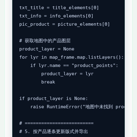
txt_title = title_elements[0]

txt_info = info_elements[0]

pic_product = picture_elements[0]

# 获取地图中的产品图层

product_layer = None

for lyr in map_frame.map.listLayers():

    if lyr.name == "product_points":

        product_layer = lyr

        break

if product_layer is None:

    raise RuntimeError("地图中未找到 produ
# =========================

# 5. 按产品逐条更新版式并导出
