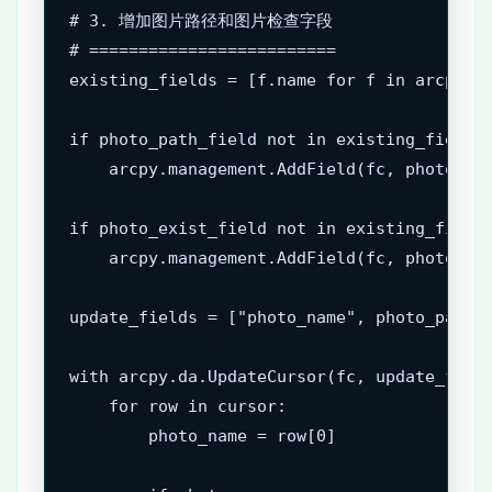
# 3. 增加图片路径和图片检查字段

# =========================

existing_fields = [f.name for f in arcpy.Li
if photo_path_field not in existing_fields:
    arcpy.management.AddField(fc, photo_pat
if photo_exist_field not in existing_fields
    arcpy.management.AddField(fc, photo_exi
update_fields = ["photo_name", photo_path_f
with arcpy.da.UpdateCursor(fc, update_field
    for row in cursor:

        photo_name = row[0]
