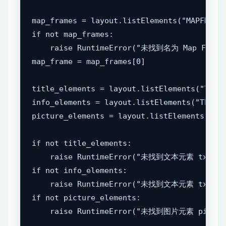
map_frames = layout.listElements("MAPFRAME_
if not map_frames:

    raise RuntimeError("未找到名为 Map F
map_frame = map_frames[0]

title_elements = layout.listElements("TEXT_
info_elements = layout.listElements("TEXT_E
picture_elements = layout.listElements("PIC
if not title_elements:

    raise RuntimeError("未找到文本元素 txt_ti
if not info_elements:

    raise RuntimeError("未找到文本元素 txt_in
if not picture_elements:

    raise RuntimeError("未找到图片元素 pic_pro