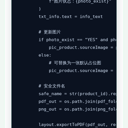
            f"图片状态：{photo_exist}"

        )

        txt_info.text = info_text

        # 更新图片

        if photo_exist == "YES" and photo_p
            pic_product.sourceImage = photo
        else:

            # 可替换为一张默认占位图

            pic_product.sourceImage = ""

        # 安全文件名

        safe_name = str(product_id).replace
        pdf_out = os.path.join(pdf_folder, 
        png_out = os.path.join(png_folder, 
        layout.exportToPDF(pdf_out, resolut