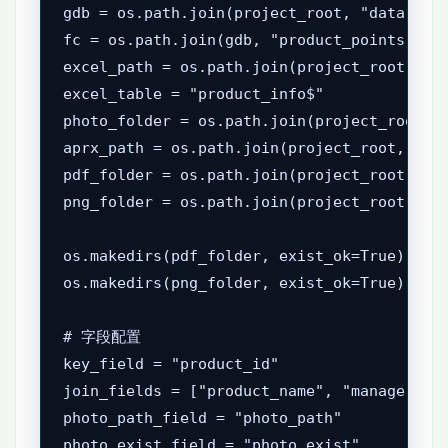
gdb = os.path.join(project_root, "data", "p
fc = os.path.join(gdb, "product_points")

excel_path = os.path.join(project_root, "da
excel_table = "product_info$"

photo_folder = os.path.join(project_root, "
aprx_path = os.path.join(project_root, "tem
pdf_folder = os.path.join(project_root, "ou
png_folder = os.path.join(project_root, "ou
os.makedirs(pdf_folder, exist_ok=True)

os.makedirs(png_folder, exist_ok=True)

# 字段配置

key_field = "product_id"

join_fields = ["product_name", "manager", "
photo_path_field = "photo_path"

photo_exist_field = "photo_exist"
