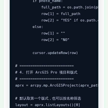
        if photo_name:

            full_path = os.path.join(photo_
            row[1] = full_path

            row[2] = "YES" if os.path.exist
        else:

            row[1] = ""

            row[2] = "NO"

        cursor.updateRow(row)

# =========================

# 4. 打开 ArcGIS Pro 项目和版式

# =========================

aprx = arcpy.mp.ArcGISProject(aprx_path)

# 默认取第一个版式，也可以按名称筛选

layout = aprx.listLayouts()[0]
