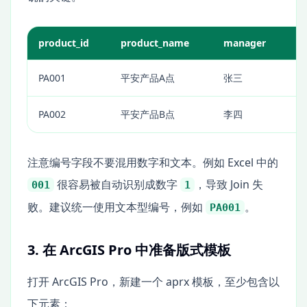
product_id
product_name
manager
a
PA001
平安产品A点
张三
示
PA002
平安产品B点
李四
示
注意编号字段不要混用数字和文本。例如 Excel 中的
很容易被自动识别成数字
，导致 Join 失
001
1
败。建议统一使用文本型编号，例如
。
PA001
3. 在 ArcGIS Pro 中准备版式模板
打开 ArcGIS Pro，新建一个 aprx 模板，至少包含以
下元素：