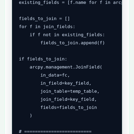
existing_fields = [f.name for f in arcpy.Li
fields_to_join = []

for f in join_fields:

    if f not in existing_fields:

        fields_to_join.append(f)

if fields_to_join:

    arcpy.management.JoinField(

        in_data=fc,

        in_field=key_field,

        join_table=temp_table,

        join_field=key_field,

        fields=fields_to_join

    )

# =========================
