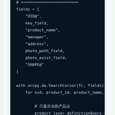
# =========================

fields = [

    "OID@",

    key_field,

    "product_name",

    "manager",

    "address",

    photo_path_field,

    photo_exist_field,

    "SHAPE@"

]

with arcpy.da.SearchCursor(fc, fields) as c
    for oid, product_id, product_name, mana
        # 只显示当前产品点

        product_layer.definitionQuery = f"{