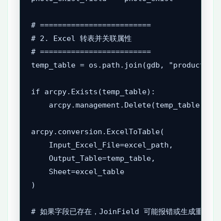
# =========================

# 2. Excel 转表并关联属性

# =========================

temp_table = os.path.join(gdb, "product_inf
if arcpy.Exists(temp_table):

    arcpy.management.Delete(temp_table)

arcpy.conversion.ExcelToTable(

    Input_Excel_File=excel_path,

    Output_Table=temp_table,

    Sheet=excel_table

)

# 如果字段已存在，JoinField 可能报错或生成重复