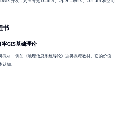
GIS 开发，则应补充 Leaflet、OpenLayers、Cesium 和空间
程书
牢GIS基础理论
理论类教材，例如《地理信息系统导论》这类课程教材。它的价值
基本认知。