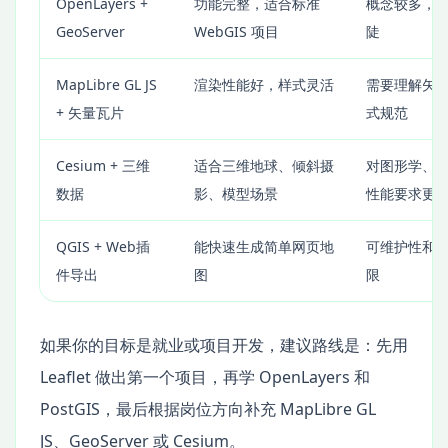
OpenLayers +
功能完整，适合标准
概念较多，
GeoServer
WebGIS 项目
陡
MapLibre GL JS
渲染性能好，样式灵活
需要理解矢
+ 矢量瓦片
式规范
Cesium + 三维
适合三维地球、倾斜摄
对图形学、
数据
影、模型场景
性能要求更
QGIS + Web插
能快速生成简单网页地
可维护性和
件导出
图
限
如果你的目标是就业或项目开发，建议路线是：先用
Leaflet 做出第一个项目，再学 OpenLayers 和
PostGIS，最后根据岗位方向补充 MapLibre GL
JS、GeoServer 或 Cesium。