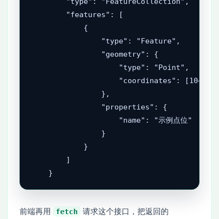
        "type": "FeatureCollection",

        "features": [

            {

                "type": "Feature",

                "geometry": {

                    "type": "Point",

                    "coordinates": [104.06,
                },

                "properties": {

                    "name": "示例点位"

                }

            }

        ]

    }
前端再用
请求这个接口，把返回的
fetch