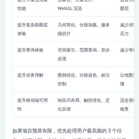
性能
WebGL 渲染
图层
提升复杂面图层
几何简化、分级加载、服务
减少浏览
体验
端切片
压力
提升查询体验
空间索引、范围查询、异步
减少等待
反馈
提升业务理解
图例优化、分级设色、标注
让地图更
控制
懂
提升移动端可用
响应式布局、触控优化、定
适合巡检
性
位反馈
核查
如果项目预算有限，优先处理用户最高频的 3 个任