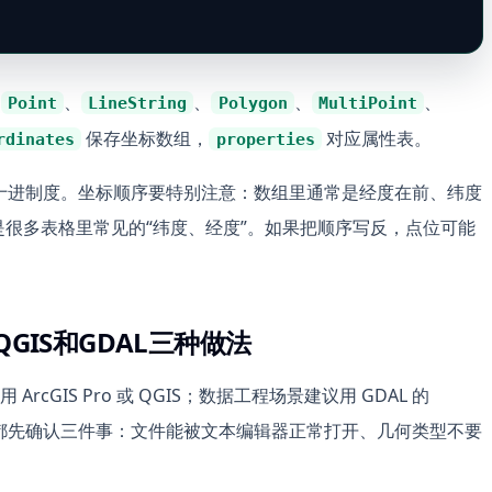
括
、
、
、
、
Point
LineString
Polygon
MultiPoint
保存坐标数组，
对应属性表。
rdinates
properties
，单位是十进制度。坐标顺序要特别注意：数组里通常是经度在前、纬度
是很多表格里常见的“纬度、经度”。如果把顺序写反，点位可能
o、QGIS和GDAL三种做法
rcGIS Pro 或 QGIS；数据工程场景建议用 GDAL 的
都先确认三件事：文件能被文本编辑器正常打开、几何类型不要