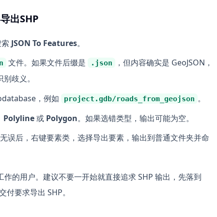
再导出SHP
搜索
JSON To Features
。
文件。如果文件后缀是
，但内容确实是 GeoJSON，
n
.json
识别歧义。
Geodatabase，例如
。
project.gdb/roads_from_geojson
、
Polyline
或
Polygon
。如果选错类型，输出可能为空。
无误后，右键要素类，选择导出要素，输出到普通文件夹并命
 项目里工作的用户。建议不要一开始就直接追求 SHP 输出，先落到
再按交付要求导出 SHP。