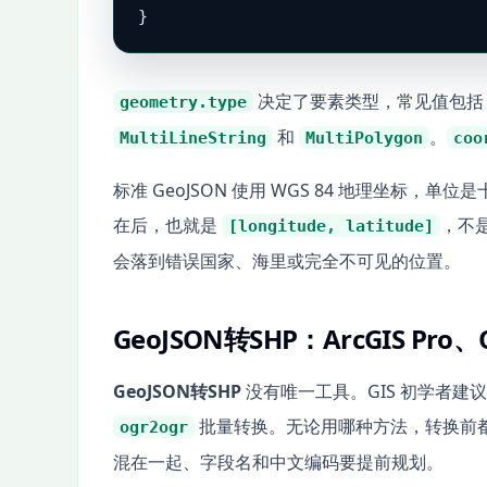
}
决定了要素类型，常见值包
geometry.type
和
。
MultiLineString
MultiPolygon
coo
标准 GeoJSON 使用 WGS 84 地理坐标
在后，也就是
，不
[longitude, latitude]
会落到错误国家、海里或完全不可见的位置。
GeoJSON转SHP：ArcGIS Pr
GeoJSON转SHP
没有唯一工具。GIS 初学者建议用 A
批量转换。无论用哪种方法，转换前
ogr2ogr
混在一起、字段名和中文编码要提前规划。