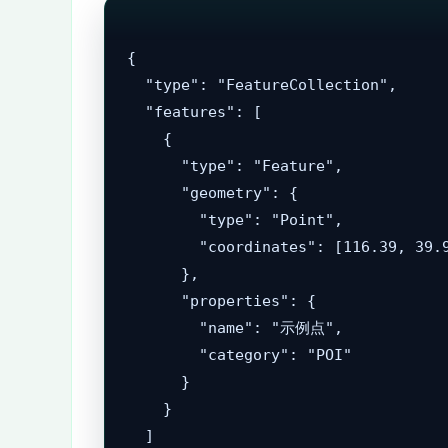
{

  "type": "FeatureCollection",

  "features": [

    {

      "type": "Feature",

      "geometry": {

        "type": "Point",

        "coordinates": [116.39, 39.9
      },

      "properties": {

        "name": "示例点",

        "category": "POI"

      }

    }

  ]
