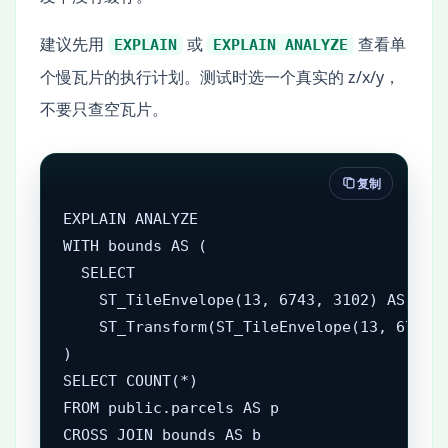
建议先用
或
查看单
EXPLAIN
EXPLAIN ANALYZE
个慢瓦片的执行计划。测试时选一个真实的 z/x/y，
不要只查空瓦片。
复制
EXPLAIN ANALYZE

WITH bounds AS (

  SELECT

    ST_TileEnvelope(13, 6743, 3102) AS tile
    ST_Transform(ST_TileEnvelope(13, 6743, 
)

SELECT COUNT(*)

FROM public.parcels AS p

CROSS JOIN bounds AS b
