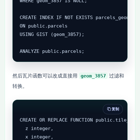
WHERE geom_3857 IS NULL;

CREATE INDEX IF NOT EXISTS parcels_geom_385
ON public.parcels

USING GIST (geom_3857);

ANALYZE public.parcels;
然后瓦片函数可以改成直接用
过滤和
geom_3857
转换。
复制
CREATE OR REPLACE FUNCTION public.tile_parc
  z integer,

  x integer,
