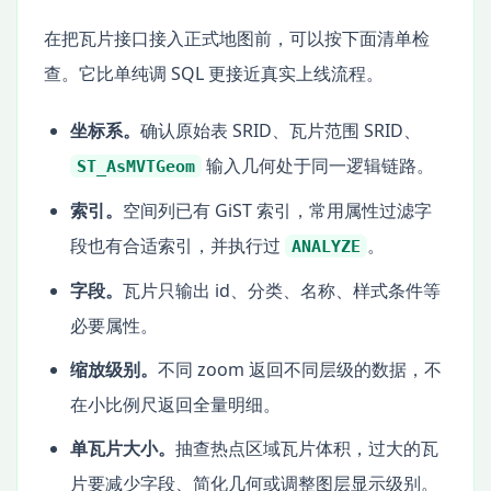
在把瓦片接口接入正式地图前，可以按下面清单检
查。它比单纯调 SQL 更接近真实上线流程。
坐标系。
确认原始表 SRID、瓦片范围 SRID、
输入几何处于同一逻辑链路。
ST_AsMVTGeom
索引。
空间列已有 GiST 索引，常用属性过滤字
段也有合适索引，并执行过
。
ANALYZE
字段。
瓦片只输出 id、分类、名称、样式条件等
必要属性。
缩放级别。
不同 zoom 返回不同层级的数据，不
在小比例尺返回全量明细。
单瓦片大小。
抽查热点区域瓦片体积，过大的瓦
片要减少字段、简化几何或调整图层显示级别。