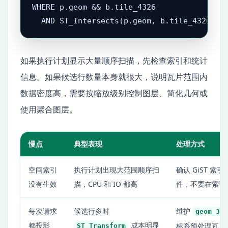
WHERE p.geom && b.tile_4326

  AND ST_Intersects(p.geom, b.tile_4326);
如果执行计划显示大量顺序扫描，先检查索引和统计
信息。如果候选行数量本身就很大，说明瓦片范围内
数据密度高，需要按缩放级别控制图层、简化几何或
使用聚合图层。
慢点
典型表现
处理方式
空间索引
执行计划出现大范围顺序扫
确认 GiST 索引
没有生效
描，CPU 和 IO 都高
件，不要在索引
每次请求
候选行多时
维护
geom_38
都投影
成本明显
标系预处理瓦片
ST_Transform