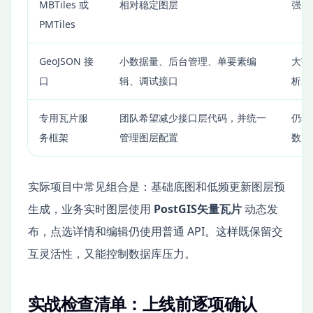
MBTiles 或
相对稳定图层
强，
PMTiles
GeoJSON 接
小数据量、后台管理、单要素编
大范
口
辑、调试接口
析压
专用瓦片服
团队希望减少接口层代码，并统一
仍然
务框架
管理图层配置
数，
实际项目中常见组合是：基础底图和低频更新图层预
生成，业务实时图层使用
PostGIS矢量瓦片
动态发
布，点选详情和编辑仍使用普通 API。这样既保留交
互灵活性，又能控制数据库压力。
实战检查清单：上线前逐项确认