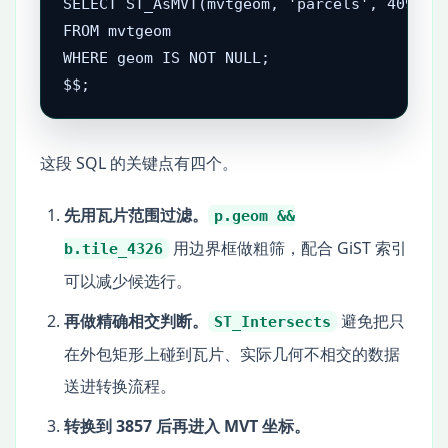
SELECT ST_AsMVT(mvtgeom, 'parcels', 4096, '
FROM mvtgeom

WHERE geom IS NOT NULL;

$$;
这段 SQL 的关键点有四个。
先用瓦片范围过滤。
p.geom &&
用边界框做粗筛，配合 GiST 索引
b.tile_4326
可以减少候选行。
再做精确相交判断。
避免把只
ST_Intersects
在外包矩形上碰到瓦片、实际几何不相交的数据
送进转换流程。
转换到 3857 后再进入 MVT 坐标。