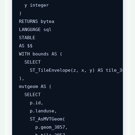
  y integer

)

RETURNS bytea

LANGUAGE sql

STABLE

AS $$

WITH bounds AS (

  SELECT

    ST_TileEnvelope(z, x, y) AS tile_3857

),

mvtgeom AS (

  SELECT

    p.id,

    p.landuse,

    ST_AsMVTGeom(

      p.geom_3857,
