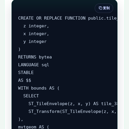
复制
CREATE OR REPLACE FUNCTION public.tile_parc
  z integer,

  x integer,

  y integer

)

RETURNS bytea

LANGUAGE sql

STABLE

AS $$

WITH bounds AS (

  SELECT

    ST_TileEnvelope(z, x, y) AS tile_3857,

    ST_Transform(ST_TileEnvelope(z, x, y), 
),

mvtgeom AS (
