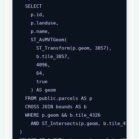
  SELECT

    p.id,

    p.landuse,

    p.name,

    ST_AsMVTGeom(

      ST_Transform(p.geom, 3857),

      b.tile_3857,

      4096,

      64,

      true

    ) AS geom

  FROM public.parcels AS p

  CROSS JOIN bounds AS b

  WHERE p.geom && b.tile_4326

    AND ST_Intersects(p.geom, b.tile_4326)

)
