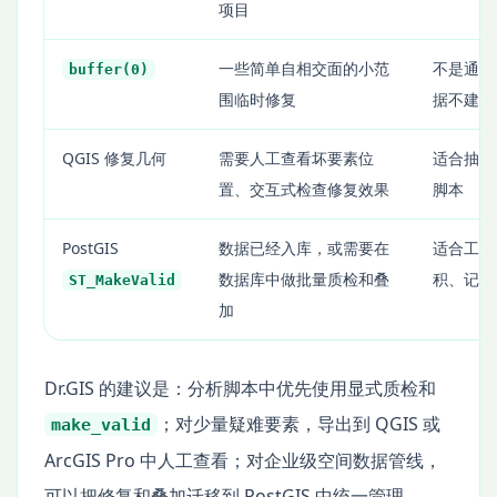
项目
一些简单自相交面的小范
不是通用
buffer(0)
围临时修复
据不建议
QGIS 修复几何
需要人工查看坏要素位
适合抽查
置、交互式检查修复效果
脚本
PostGIS
数据已经入库，或需要在
适合工程
数据库中做批量质检和叠
积、记录
ST_MakeValid
加
Dr.GIS 的建议是：分析脚本中优先使用显式质检和
；对少量疑难要素，导出到 QGIS 或
make_valid
ArcGIS Pro 中人工查看；对企业级空间数据管线，
可以把修复和叠加迁移到 PostGIS 中统一管理。