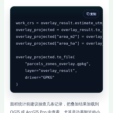
复制
work_crs = overlay_result.estimate_utm_crs(
overlay_projected = overlay_result.to_crs(w
overlay_projected["area_m2"] = overlay_proj
overlay_projected["area_ha"] = overlay_proj
overlay_projected.to_file(

    "parcels_zones_overlay.gpkg",

    layer="overlay_result",

    driver="GPKG"

)
面积统计前建议抽查几条记录，把叠加结果加载到
QGIS 或 ArcGIS Pro 中查看。尤其是边界附近的小