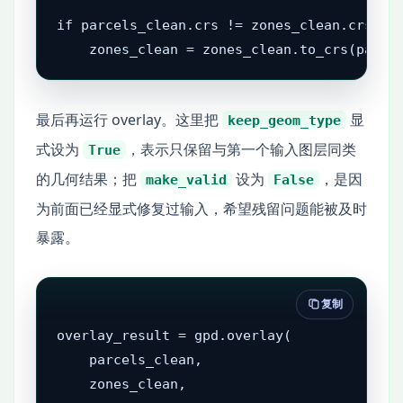
if parcels_clean.crs != zones_clean.crs:

    zones_clean = zones_clean.to_crs(parce
最后再运行 overlay。这里把
显
keep_geom_type
式设为
，表示只保留与第一个输入图层同类
True
的几何结果；把
设为
，是因
make_valid
False
为前面已经显式修复过输入，希望残留问题能被及时
暴露。
复制
overlay_result = gpd.overlay(

    parcels_clean,

    zones_clean,
