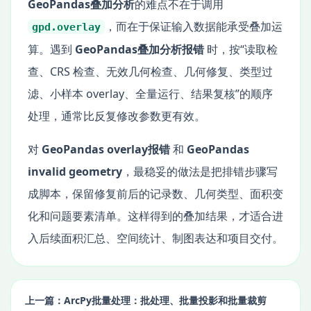
GeoPandas叠加分析
的难点不在于调用
，而在于保证输入数据能承受叠加运
gpd.overlay
算。遇到
GeoPandas叠加分析报错
时，按“读取检
查、CRS 检查、无效几何检查、几何修复、类型过
滤、小样本 overlay、全量运行、结果复核”的顺序
处理，通常比反复修改参数更有效。
对
GeoPandas overlay报错
和
GeoPandas
invalid geometry
，最稳妥的做法是把排错步骤写
成脚本，保留修复前后的记录数、几何类型、面积变
化和问题要素清单。这样得到的叠加结果，才适合进
入后续面积汇总、空间统计、制图表达和项目交付。
上一篇：ArcPy批量处理：批处理、批量投影和批量裁剪