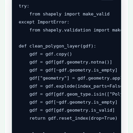
try:

    from shapely import make_valid

except ImportError:

    from shapely.validation import make_val
def clean_polygon_layer(gdf):

    gdf = gdf.copy()

    gdf = gdf[gdf.geometry.notna()]

    gdf = gdf[~gdf.geometry.is_empty]

    gdf["geometry"] = gdf.geometry.apply(ma
    gdf = gdf.explode(index_parts=False, ig
    gdf = gdf[gdf.geom_type.isin(["Polygon"
    gdf = gdf[~gdf.geometry.is_empty]

    gdf = gdf[gdf.geometry.is_valid]

    return gdf.reset_index(drop=True)
