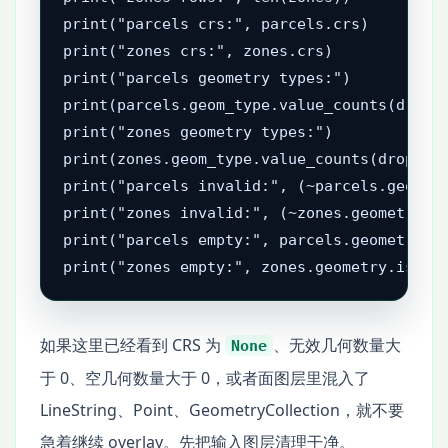
print("parcels crs:", parcels.crs)

print("zones crs:", zones.crs)

print("parcels geometry types:")

print(parcels.geom_type.value_counts(dropna
print("zones geometry types:")

print(zones.geom_type.value_counts(dropna=F
print("parcels invalid:", (~parcels.geometr
print("zones invalid:", (~zones.geometry.is
print("parcels empty:", parcels.geometry.is
print("zones empty:", zones.geometry.is_em
如果这里已经看到 CRS 为
、无效几何数量大
None
于 0、空几何数量大于 0，或者面图层里混入了
LineString、Point、GeometryCollection，就不要
急着继续 overlay。先把输入图层清理干净。