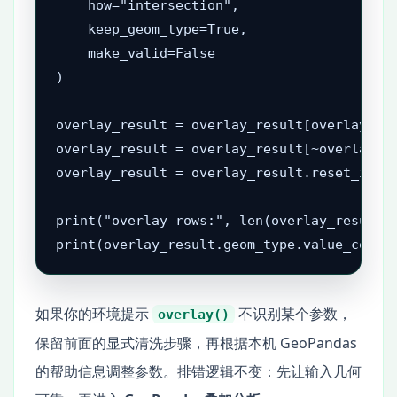
    how="intersection",

    keep_geom_type=True,

    make_valid=False

)

overlay_result = overlay_result[overlay_res
overlay_result = overlay_result[~overlay_re
overlay_result = overlay_result.reset_index
print("overlay rows:", len(overlay_result))
print(overlay_result.geom_type.value_count
如果你的环境提示
不识别某个参数，
overlay()
保留前面的显式清洗步骤，再根据本机 GeoPandas
的帮助信息调整参数。排错逻辑不变：先让输入几何