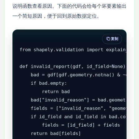
说明函数查看原因。下面的代码会给每个坏要素输出
一个简短原因，便于回到原始数据定位。
复制
from shapely.validation import explain_vali
def invalid_report(gdf, id_field=None):

    bad = gdf[gdf.geometry.notna() & ~gdf.g
    if bad.empty:

        return bad

    bad["invalid_reason"] = bad.geometry.ap
    fields = ["invalid_reason", "geometry"]
    if id_field and id_field in bad.columns
        fields = [id_field] + fields

    return bad[fields]
