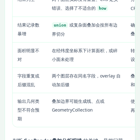
错误、选择了不适合的
CR
how
结果记录数
或复杂面叠加会按所有边
确认
union
暴增
叠部
界切分
面积明显不
在经纬度坐标系下计算面积，或碎
转换
对
小面未处理
设置
字段重复或
两个图层存在同名字段，overlay 自
叠加
后缀混乱
动加后缀
和业
输出几何类
叠加边界可能生成线、点或
使
型不符合预
GeometryCollection
再
期