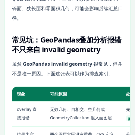
碎面、狭长面和零面积几何，可能会影响后续汇总口
径。
常见坑：GeoPandas叠加分析报错
不只来自 invalid geometry
虽然
GeoPandas invalid geometry
很常见，但并
不是唯一原因。下面这张表可以作为排查索引。
现象
可能原因
处理
overlay 直
无效几何、自相交、空几何或
先
接报错
GeometryCollection 混入面图层
ge
结果为空
两个图层实际没有重叠、CRS 定义
分别