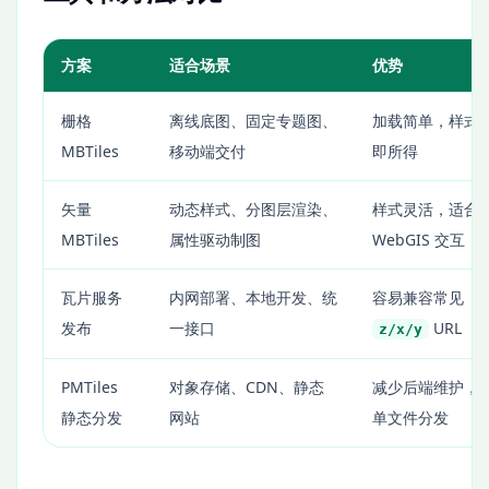
方案
适合场景
优势
栅格
离线底图、固定专题图、
加载简单，样式
MBTiles
移动端交付
即所得
矢量
动态样式、分图层渲染、
样式灵活，适合
MBTiles
属性驱动制图
WebGIS 交互
瓦片服务
内网部署、本地开发、统
容易兼容常见
发布
一接口
URL
z/x/y
PMTiles
对象存储、CDN、静态
减少后端维护，
静态分发
网站
单文件分发