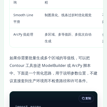
询
程
Smooth Line
制图美化、线条过折时优化视觉
不
平滑
始
ArcPy 批处理
多区域、多等值距、多批次自动
参
生成
盖
如果你需要批量生成多个区域的等值线，可以把
Contour 工具放进 ModelBuilder 或 ArcPy 脚本
中。下面是一个简化思路，用于说明参数位置，不建
议直接套到生产环境而不检查路径和许可条件。
复制
import arcpy
