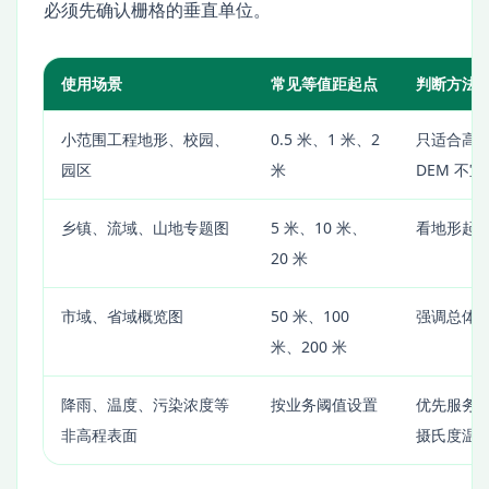
必须先确认栅格的垂直单位。
使用场景
常见等值距起点
判断方法
小范围工程地形、校园、
0.5 米、1 米、2
只适合高精
园区
米
DEM 不
乡镇、流域、山地专题图
5 米、10 米、
看地形起
20 米
市域、省域概览图
50 米、100
强调总体
米、200 米
降雨、温度、污染浓度等
按业务阈值设置
优先服务解
非高程表面
摄氏度温