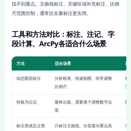
找不到重点。主曲线标注、关键区域补充标注、比例
尺范围控制，通常比全量标注更实用。
工具和方法对比：标注、注记、字
段计算、ArcPy各适合什么场景
方法
适合场景
注
动态图层标注
分析检查、快速制图、经常调整
标
比例尺
复
转换为注记
最终出版、需要逐个调整数字位
数
置
标注类或定义查
只标注主曲线、分层显示重点高
S