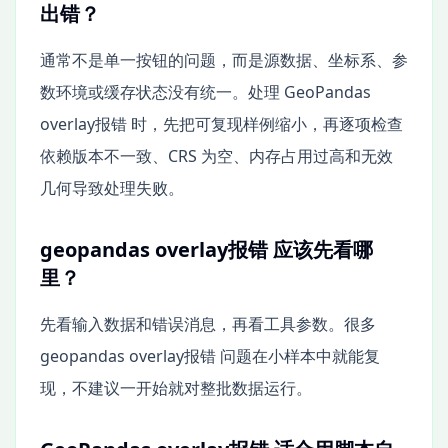
出错？
通常不是单一按钮的问题，而是源数据、坐标系、参
数环境或缓存状态没有统一。处理 GeoPandas
overlay报错 时，先把可复现样例缩小，再逐项检查
依赖版本不一致、CRS 为空、内存占用过高和无效
几何导致处理失败。
geopandas overlay报错 应该先看哪
里？
先看输入数据和错误消息，再看工具参数。很多
geopandas overlay报错 问题在小样本中就能复
现，不建议一开始就对整批数据运行。