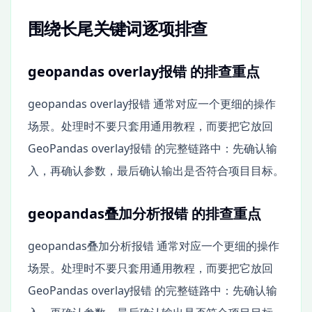
围绕长尾关键词逐项排查
geopandas overlay报错 的排查重点
geopandas overlay报错 通常对应一个更细的操作
场景。处理时不要只套用通用教程，而要把它放回
GeoPandas overlay报错 的完整链路中：先确认输
入，再确认参数，最后确认输出是否符合项目目标。
geopandas叠加分析报错 的排查重点
geopandas叠加分析报错 通常对应一个更细的操作
场景。处理时不要只套用通用教程，而要把它放回
GeoPandas overlay报错 的完整链路中：先确认输