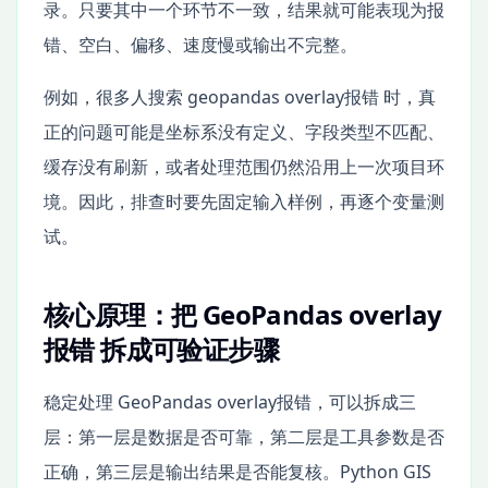
录。只要其中一个环节不一致，结果就可能表现为报
错、空白、偏移、速度慢或输出不完整。
例如，很多人搜索 geopandas overlay报错 时，真
正的问题可能是坐标系没有定义、字段类型不匹配、
缓存没有刷新，或者处理范围仍然沿用上一次项目环
境。因此，排查时要先固定输入样例，再逐个变量测
试。
核心原理：把 GeoPandas overlay
报错 拆成可验证步骤
稳定处理 GeoPandas overlay报错，可以拆成三
层：第一层是数据是否可靠，第二层是工具参数是否
正确，第三层是输出结果是否能复核。Python GIS