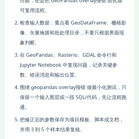
性能，还是把 GeoPandas overlay报错 固化成
可复用流程。
检查输入数据：重点看 GeoDataFrame、栅格影
像、矢量掩膜和批处理目录，不要只根据界面现
象判断。
在 GeoPandas、Rasterio、GDAL 命令行和
Jupyter Notebook 中复现问题，记录关键参
数、错误消息和输出位置。
围绕 geopandas overlay报错 做最小化测试，只
保留一个输入图层或一段 SQL/代码，先让流程跑
通。
把修正后的参数保存为项目模板、脚本或文档，
并用 3 到 5 个样本结果复核。