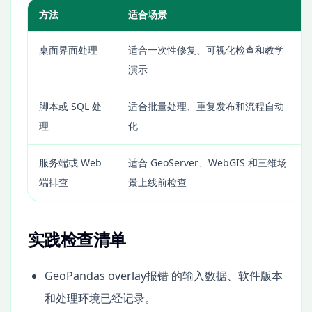
方法
适合场景
桌面界面处理
适合一次性修复、可视化检查和教学
演示
脚本或 SQL 处
适合批量处理、重复发布和流程自动
理
化
服务端或 Web
适合 GeoServer、WebGIS 和三维场
端排查
景上线前检查
实践检查清单
GeoPandas overlay报错 的输入数据、软件版本
和处理环境已经记录。