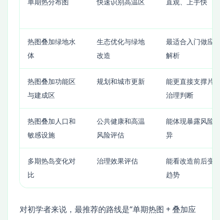
单期热分布图
快速识别高温区
直观、上手快
热图叠加绿地水
生态优化与绿地
最适合入门做应
体
改造
解析
热图叠加功能区
规划和城市更新
能更直接支撑片
与建成区
治理判断
热图叠加人口和
公共健康和高温
能体现暴露风险
敏感设施
风险评估
异
多期热岛变化对
治理效果评估
能看改造前后变
比
趋势
对初学者来说，最推荐的路线是“单期热图 + 叠加应