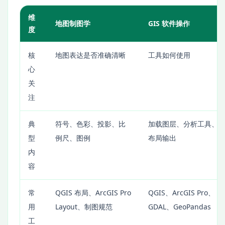
维
地图制图学
GIS 软件操作
度
核
地图表达是否准确清晰
工具如何使用
心
关
注
典
符号、色彩、投影、比
加载图层、分析工具、
型
例尺、图例
布局输出
内
容
常
QGIS 布局、ArcGIS Pro
QGIS、ArcGIS Pro、
用
Layout、制图规范
GDAL、GeoPandas
工