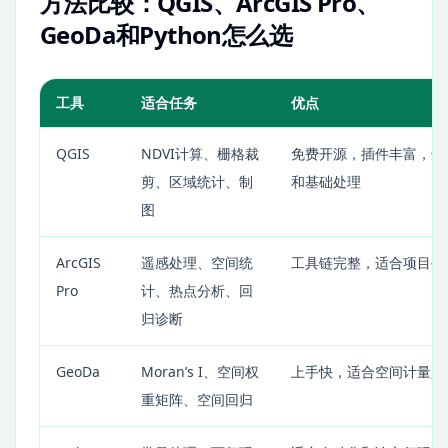
方法比较：QGIS、ArcGIS Pro、
GeoDa和Python怎么选
工具
适合任务
优点
QGIS
NDVI计算、栅格裁
免费开源，插件丰富，适
剪、区域统计、制
和基础处理
图
ArcGIS
遥感处理、空间统
工具链完整，适合项目生
Pro
计、热点分析、回
归诊断
GeoDa
Moran’s I、空间权
上手快，适合空间计量入
重矩阵、空间回归