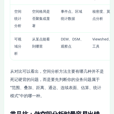
空间
空间格局是
事件点、区域
核密度、莫兰
统计
否聚集或显
统计数据
点分析
分析
著
可视
从某点能看
DEM、DSM、
Viewshed
域分
到哪里
观察点
工具
析
从对比可以看出，空间分析方法主要有哪几种并不是
死记硬背的问题，而是要先判断你的业务问题属于
“范围、叠加、距离、通达、连续表面、估算、统计
模式”中的哪一种。
常见坑：做空间分析时最容易出错