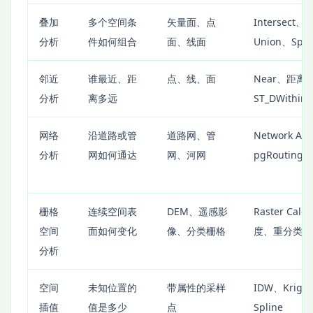
叠加
多个空间条
矢量面、点
Intersect、C
分析
件如何组合
面、线面
Union、Spati
邻近
谁最近、距
点、线、面
Near、距离
分析
离多远
ST_DWithin
网络
沿道路或管
道路网、管
Network Ana
分析
网如何通达
网、河网
pgRouting
栅格
连续空间表
DEM、遥感影
Raster Calc
空间
面如何变化
像、分类栅格
度、重分类
分析
空间
未知位置的
带属性的采样
IDW、Krigi
插值
值是多少
点
Spline