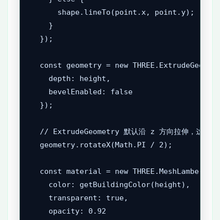
      shape.lineTo(point.x, point.y);

    }

  });

  const geometry = new THREE.ExtrudeGeometr
    depth: height,

    bevelEnabled: false

  });

  // ExtrudeGeometry 默认沿 z 方向拉伸，这里
  geometry.rotateX(Math.PI / 2);

  const material = new THREE.MeshLambertMat
    color: getBuildingColor(height),

    transparent: true,

    opacity: 0.92
