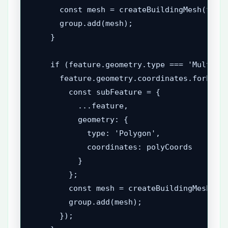
      const mesh = createBuildingMesh(featu
      group.add(mesh);

    }

    if (feature.geometry.type === 'MultiPol
      feature.geometry.coordinates.forEach(
        const subFeature = {

          ...feature,

          geometry: {

            type: 'Polygon',

            coordinates: polyCoords

          }

        };

        const mesh = createBuildingMesh(sub
        group.add(mesh);

      });
