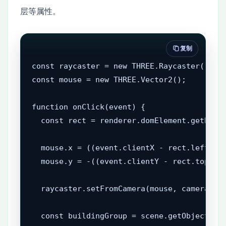
层等属性。
复制
const raycaster = new THREE.Raycaster();

const mouse = new THREE.Vector2();

function onClick(event) {

  const rect = renderer.domElement.getBound
  mouse.x = ((event.clientX - rect.left) / 
  mouse.y = -((event.clientY - rect.top) / 
  raycaster.setFromCamera(mouse, camera);

  const buildingGroup = scene.getObjectByNa