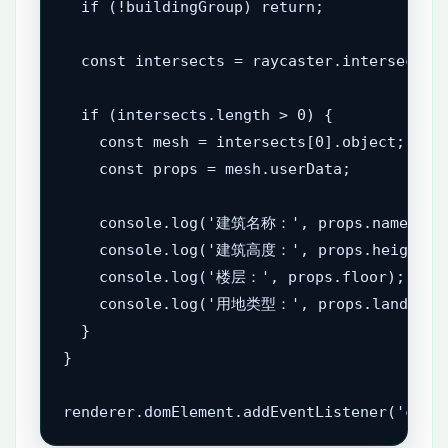
  if (!buildingGroup) return;

  const intersects = raycaster.intersectObj
  if (intersects.length > 0) {

    const mesh = intersects[0].object;

    const props = mesh.userData;

    console.log('建筑名称：', props.name);

    console.log('建筑高度：', props.height);

    console.log('楼层：', props.floor);

    console.log('用地类型：', props.landuse);
  }

}

renderer.domElement.addEventListener('clic