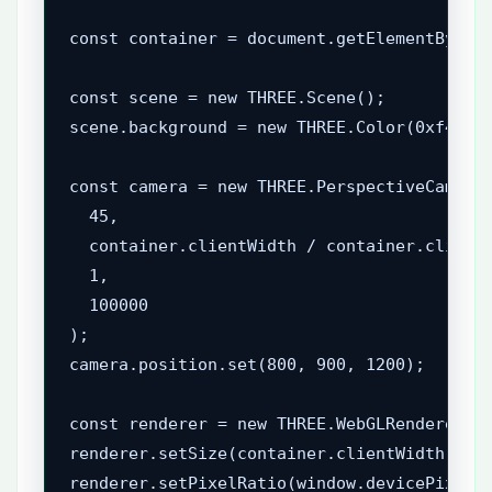
const container = document.getElementById('
const scene = new THREE.Scene();

scene.background = new THREE.Color(0xf4f7fb
const camera = new THREE.PerspectiveCamera(
  45,

  container.clientWidth / container.clientH
  1,

  100000

);

camera.position.set(800, 900, 1200);

const renderer = new THREE.WebGLRenderer({ 
renderer.setSize(container.clientWidth, con
renderer.setPixelRatio(window.devicePixelRa