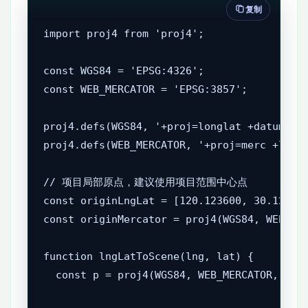
复制
import proj4 from 'proj4';

const WGS84 = 'EPSG:4326';

const WEB_MERCATOR = 'EPSG:3857';

proj4.defs(WGS84, '+proj=longlat +datum=WGS
proj4.defs(WEB_MERCATOR, '+proj=merc +lon_0
// 项目局部原点，建议使用项目范围中心点

const originLngLat = [120.123600, 30.123600
const originMercator = proj4(WGS84, WEB_MER
function lngLatToScene(lng, lat) {

  const p = proj4(WGS84, WEB_MERCATOR, [lng