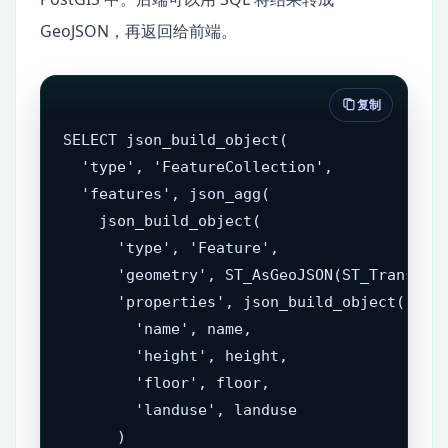
GeoJSON，再返回给前端。
复制
SELECT json_build_object(

  'type', 'FeatureCollection',

  'features', json_agg(

    json_build_object(

      'type', 'Feature',

      'geometry', ST_AsGeoJSON(ST_Transform
      'properties', json_build_object(

        'name', name,

        'height', height,

        'floor', floor,

        'landuse', landuse

      )
