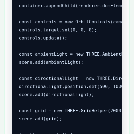
container.appendChild(renderer.domElement);
const controls = new OrbitControls(camera, 
controls.target.set(0, 0, 0);

controls.update();

const ambientLight = new THREE.AmbientLight
scene.add(ambientLight);

const directionalLight = new THREE.Directio
directionalLight.position.set(500, 1000, 80
scene.add(directionalLight);

const grid = new THREE.GridHelper(2000, 40,
scene.add(grid);
