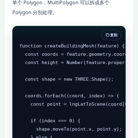
单个 Polygon，MultiPolygon 可以拆成多个
Polygon 分别处理。
复制
function createBuildingMesh(feature) {

  const coords = feature.geometry.coordinat
  const height = Number(feature.properties.
  const shape = new THREE.Shape();

  coords.forEach((coord, index) => {

    const point = lngLatToScene(coord[0], c
    if (index === 0) {

      shape.moveTo(point.x, point.y);

    } else {
