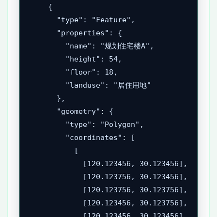
    {

      "type": "Feature",

      "properties": {

        "name": "规划住宅楼A",

        "height": 54,

        "floor": 18,

        "landuse": "居住用地"

      },

      "geometry": {

        "type": "Polygon",

        "coordinates": [

          [

            [120.123456, 30.123456],

            [120.123756, 30.123456],

            [120.123756, 30.123756],

            [120.123456, 30.123756],

            [120.123456, 30.123456]
