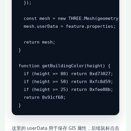
  });

  const mesh = new THREE.Mesh(geometry, mat
  mesh.userData = feature.properties;

  return mesh;

}

function getBuildingColor(height) {

  if (height >= 80) return 0xd73027;

  if (height >= 50) return 0xfc8d59;

  if (height >= 25) return 0xfee08b;

  return 0x91cf60;

}
这里的 userData 用于保存 GIS 属性，后续鼠标点击