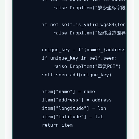
            raise DropItem("缺少坐标字段")

        if not self.is_valid_wgs84(lon, lat
            raise DropItem("经纬度范围异常")

        unique_key = f"{name}_{address}_{ro
        if unique_key in self.seen:

            raise DropItem("重复POI")

        self.seen.add(unique_key)

        item["name"] = name

        item["address"] = address

        item["longitude"] = lon

        item["latitude"] = lat

        return item
