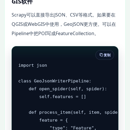
GIS软件
Scrapy可以直接导出JSON、CSV等格式。如果要在
QGIS或WebGIS中使用，GeoJSON更方便。可以在
Pipeline中把POI写成FeatureCollection。
复制
import json

class GeoJsonWriterPipeline:

    def open_spider(self, spider):

        self.features = []

    def process_item(self, item, spider):

        feature = {

            "type": "Feature",
