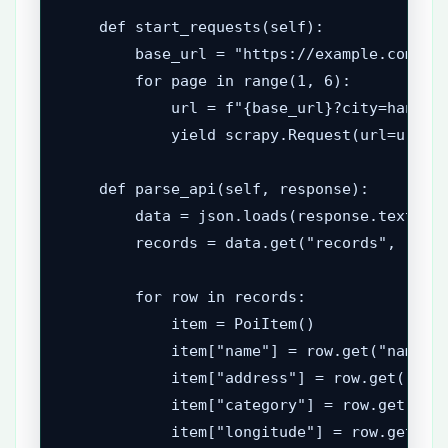
    def start_requests(self):

        base_url = "https://example.com/api
        for page in range(1, 6):

            url = f"{base_url}?city=hangzho
            yield scrapy.Request(url=url, c
    def parse_api(self, response):

        data = json.loads(response.text)

        records = data.get("records", [])

        for row in records:

            item = PoiItem()

            item["name"] = row.get("name")

            item["address"] = row.get("addr
            item["category"] = row.get("cat
            item["longitude"] = row.get("ln