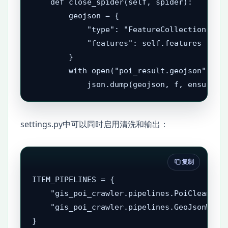
    def close_spider(self, spider):

        geojson = {

            "type": "FeatureCollection",

            "features": self.features

        }

        with open("poi_result.geojson", "w"
settings.py中可以同时启用清洗和输出：
复制
ITEM_PIPELINES = {

    "gis_poi_crawler.pipelines.PoiCleanPipe
    "gis_poi_crawler.pipelines.GeoJsonWrite
}