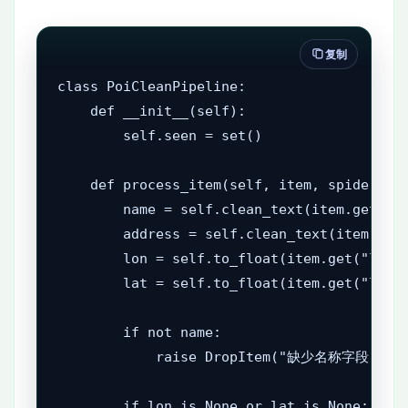
复制
class PoiCleanPipeline:

    def __init__(self):

        self.seen = set()

    def process_item(self, item, spider):

        name = self.clean_text(item.get("na
        address = self.clean_text(item.get(
        lon = self.to_float(item.get("longi
        lat = self.to_float(item.get("latit
        if not name:

            raise DropItem("缺少名称字段")

        if lon is None or lat is None:
