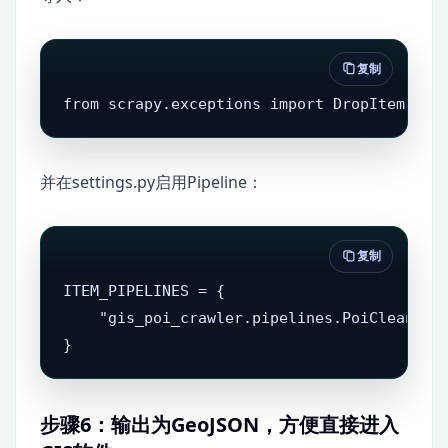
复制
from scrapy.exceptions import DropItem
并在settings.py启用Pipeline：
复制
ITEM_PIPELINES = {

    "gis_poi_crawler.pipelines.PoiCleanPipe
}
步骤6：输出为GeoJSON，方便直接进入