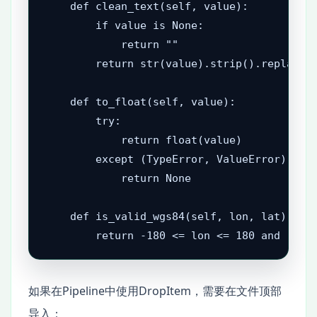
    def clean_text(self, value):

        if value is None:

            return ""

        return str(value).strip().replace("
    def to_float(self, value):

        try:

            return float(value)

        except (TypeError, ValueError):

            return None

    def is_valid_wgs84(self, lon, lat):

如果在Pipeline中使用DropItem，需要在文件顶部
导入：