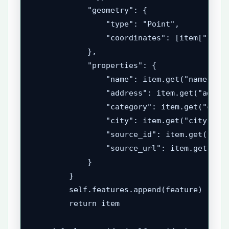
            "geometry": {

                "type": "Point",

                "coordinates": [item["longi
            },

            "properties": {

                "name": item.get("name"),

                "address": item.get("addres
                "category": item.get("categ
                "city": item.get("city"),

                "source_id": item.get("sour
                "source_url": item.get("sou
            }

        }

        self.features.append(feature)

        return item
