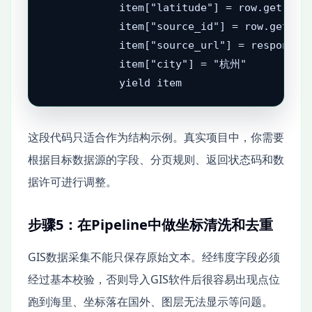
            item["latitude"] = row.get("lat
            item["source_id"] = row.get("id
            item["source_url"] = response.u
            item["city"] = "杭州"

这段代码只适合作为结构示例。真实项目中，你需要
根据目标数据源的字段、分页规则、返回状态码和数
据许可进行调整。
步骤5：在Pipeline中做坐标清洗和去重
GIS数据采集不能只保存原始文本。经纬度字段必须
经过基本校验，否则导入GIS软件后很容易出现点位
跑到海里、坐标落在国外、图层无法显示等问题。