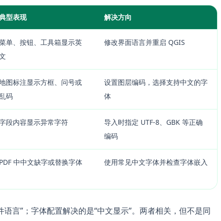
典型表现
解决方向
菜单、按钮、工具箱显示英
修改界面语言并重启 QGIS
文
地图标注显示方框、问号或
设置图层编码，选择支持中文的字
乱码
体
字段内容显示异常字符
导入时指定 UTF-8、GBK 等正确
编码
PDF 中中文缺字或替换字体
使用常见中文字体并检查字体嵌入
软件语言”；字体配置解决的是“中文显示”。两者相关，但不是同