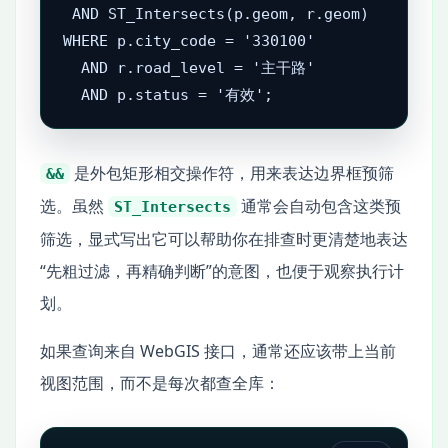
 AND ST_Intersects(p.geom, r.geom)

WHERE p.city_code = '330100'

  AND r.road_level = '主干路'

  AND p.status = '有效';
是外包矩形相交操作符，用来表达边界框预筛
&&
选。虽然
通常会自动包含这类预
ST_Intersects
筛选，显式写出它可以帮助你在排查时更清楚地表达
“先粗过滤，再精确判断”的意图，也便于观察执行计
划。
如果查询来自 WebGIS 接口，通常还应该带上当前
视图范围，而不是每次都查全库：