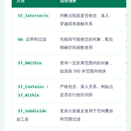
方法
适合场景
排
判断点线面是否相交、落入、
确
ST_Intersects
穿越或有接触关系
杂
边界框过滤
先粗筛可能相交的对象，配合
只
&&
精确空间函数使用
确
查询一定距离范围内的对象，
确
ST_DWithin
如道路 500 米范围内地块
用
/
严格包含、落入关系，例如点
边
ST_Contains
是否在行政区内部
S
ST_Within
复杂大面被反复用于空间叠加
注
ST_Subdivide
和范围过滤
片
加工表