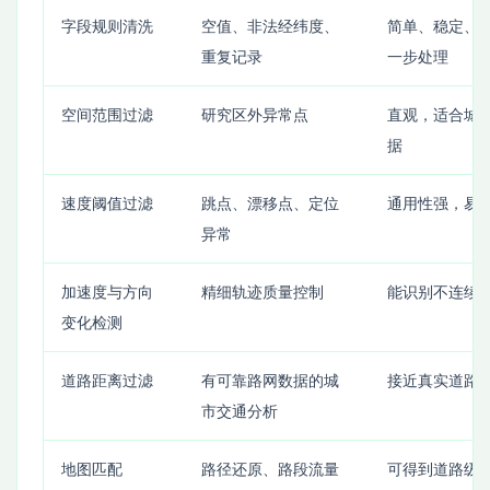
字段规则清洗
空值、非法经纬度、
简单、稳定、
重复记录
一步处理
空间范围过滤
研究区外异常点
直观，适合城
据
速度阈值过滤
跳点、漂移点、定位
通用性强，易
异常
加速度与方向
精细轨迹质量控制
能识别不连续
变化检测
道路距离过滤
有可靠路网数据的城
接近真实道路
市交通分析
地图匹配
路径还原、路段流量
可得到道路级