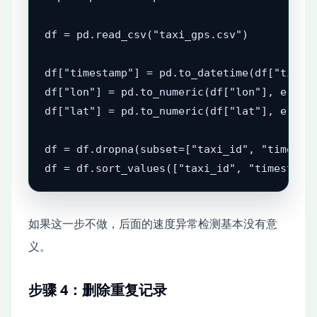
df = pd.read_csv("taxi_gps.csv")

df["timestamp"] = pd.to_datetime(df["timest
df["lon"] = pd.to_numeric(df["lon"], errors
df["lat"] = pd.to_numeric(df["lat"], errors
df = df.dropna(subset=["taxi_id", "timestam
df = df.sort_values(["taxi_id", "timestamp
如果这一步不做，后面的速度异常检测基本没有意
义。
步骤 4：删除重复记录