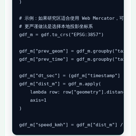
)

# 示例：如果研究区适合使用 Web Mercator，可临
# 更严谨做法是选择本地投影坐标系

gdf_m = gdf.to_crs("EPSG:3857")

gdf_m["prev_geom"] = gdf_m.groupby("taxi_id
gdf_m["prev_time"] = gdf_m.groupby("taxi_id
gdf_m["dt_sec"] = (gdf_m["timestamp"] - gdf
gdf_m["dist_m"] = gdf_m.apply(

    lambda row: row["geometry"].distance(ro
    axis=1

)

gdf_m["speed_kmh"] = gdf_m["dist_m"] / gdf