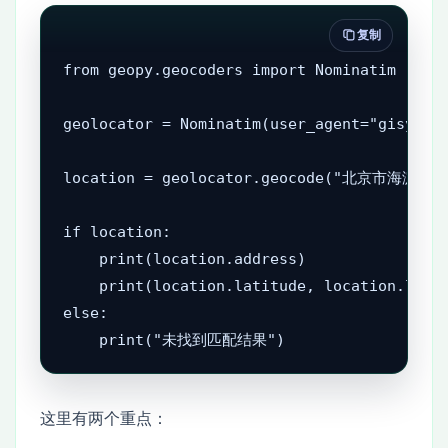
复制
from geopy.geocoders import Nominatim

geolocator = Nominatim(user_agent="gisyxs_g
location = geolocator.geocode("北京市海淀区中
if location:

    print(location.address)

    print(location.latitude, location.longi
else:

    print("未找到匹配结果")
这里有两个重点：