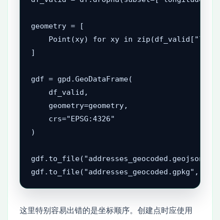
geometry = [

    Point(xy) for xy in zip(df_valid["longi
]

gdf = gpd.GeoDataFrame(

    df_valid,

    geometry=geometry,

    crs="EPSG:4326"

)

gdf.to_file("addresses_geocoded.geojson", d
gdf.to_file("addresses_geocoded.gpkg", lay
这里特别容易出错的是坐标顺序。创建点时应使用