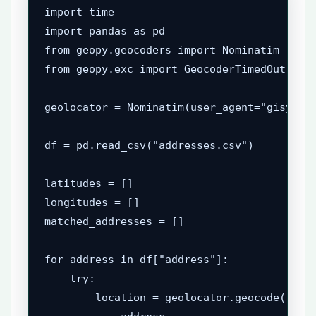
import time

import pandas as pd

from geopy.geocoders import Nominatim

from geopy.exc import GeocoderTimedOut, Geo
geolocator = Nominatim(user_agent="gisyxs_b
df = pd.read_csv("addresses.csv")

latitudes = []

longitudes = []

matched_addresses = []

for address in df["address"]:

    try:

        location = geolocator.geocode(
