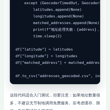
    except (GeocoderTimedOut, GeocoderServi
        latitudes.append(None)

        longitudes.append(None)

        matched_addresses.append(None)

        print(f"地址处理失败：{address}，原因：{
        time.sleep(2)

df["latitude"] = latitudes

df["longitude"] = longitudes

df["matched_address"] = matched_addresses

df.to_csv("addresses_geocoded.csv", index=
这段代码适合入门测试，但要注意：如果地址数量很
多，不建议无节制地调用免费服务。应考虑缓存、限