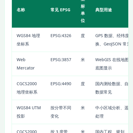
标
名称
常见 EPSG
典型用途
单
位
WGS84 地理
EPSG:4326
度
GPS 数据、经纬度
坐标系
换、GeoJSON 常见
Web
EPSG:3857
米
WebGIS 在线地图
Mercator
底图显示
CGCS2000
EPSG:4490
度
国内测绘数据、自然
地理坐标系
数据常见
WGS84 UTM
按分带不同
米
中小区域分析、遥感
投影
变化
处理
CGCS2000
按 3 度带
米
国内工程、规划、测