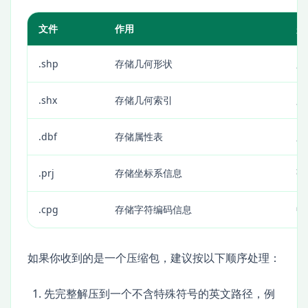
文件
作用
是
.shp
存储几何形状
必
.shx
存储几何索引
必
.dbf
存储属性表
必
.prj
存储坐标系信息
强
.cpg
存储字符编码信息
中
如果你收到的是一个压缩包，建议按以下顺序处理：
先完整解压到一个不含特殊符号的英文路径，例