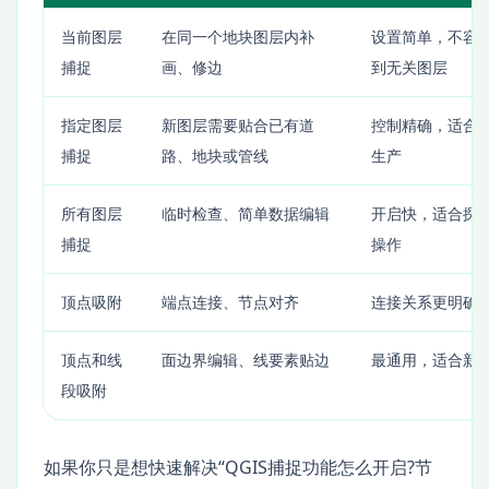
当前图层
在同一个地块图层内补
设置简单，不容
捕捉
画、修边
到无关图层
指定图层
新图层需要贴合已有道
控制精确，适合
捕捉
路、地块或管线
生产
所有图层
临时检查、简单数据编辑
开启快，适合探
捕捉
操作
顶点吸附
端点连接、节点对齐
连接关系更明确
顶点和线
面边界编辑、线要素贴边
最通用，适合新
段吸附
如果你只是想快速解决“QGIS捕捉功能怎么开启?节