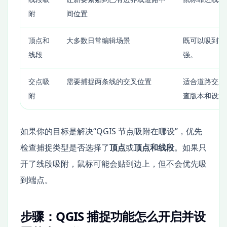
附
间位置
顶点和
大多数日常编辑场景
既可以吸到节
线段
强。
交点吸
需要捕捉两条线的交叉位置
适合道路交叉
附
查版本和设置
如果你的目标是解决“QGIS 节点吸附在哪设”，优先
检查捕捉类型是否选择了
顶点
或
顶点和线段
。如果只
开了线段吸附，鼠标可能会贴到边上，但不会优先吸
到端点。
步骤：QGIS 捕捉功能怎么开启并设