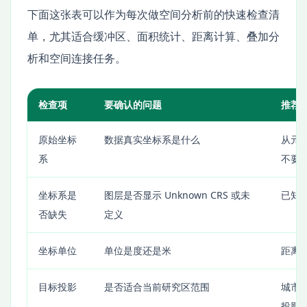
下面这张表可以作为每次做空间分析前的快速检查清
单，尤其适合缓冲区、面积统计、距离计算、叠加分
析和空间连接任务。
检查项
要确认的问题
推荐
原始坐标
数据真实坐标系是什么
从元
系
不要
坐标系是
图层是否显示 Unknown CRS 或未
已知
否缺失
定义
坐标单位
单位是度还是米
距离
目标投影
是否适合当前研究区范围
城市
投影