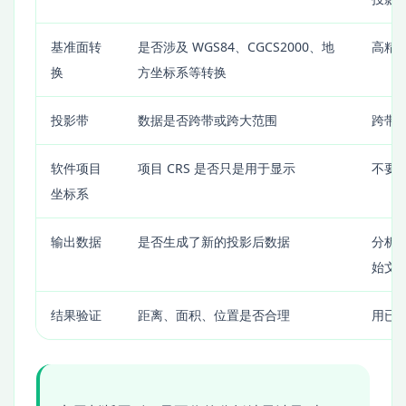
基准面转
是否涉及 WGS84、CGCS2000、地
高精
换
方坐标系等转换
投影带
数据是否跨带或跨大范围
跨带
软件项目
项目 CRS 是否只是用于显示
不要
坐标系
输出数据
是否生成了新的投影后数据
分析
始文
结果验证
距离、面积、位置是否合理
用已