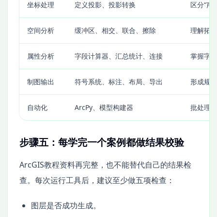
坐标处理
定义投影、投影转换
区分“声
空间分析
缓冲区、相交、联合、擦除
理解拓
属性分析
字段计算器、汇总统计、连接
掌握字
制图输出
符号系统、标注、布局、导出
形成规
自动化
ArcPy、模型构建器
批处理
步骤五：每学完一个案例都做结果校验
ArcGIS教程资料再完整，也不能替代自己的结果检
查。每次运行工具后，建议至少做五项检查：
图层是否成功生成。