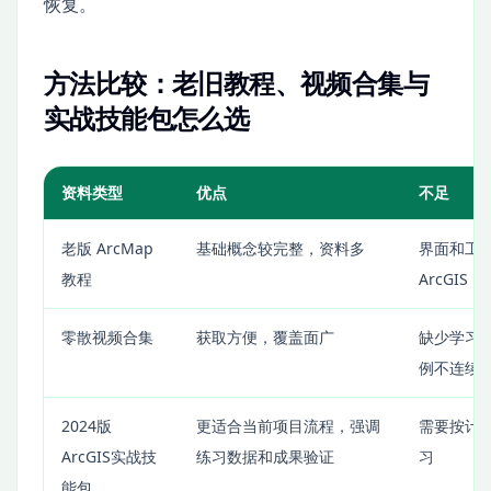
恢复。
方法比较：老旧教程、视频合集与
实战技能包怎么选
资料类型
优点
不足
老版 ArcMap
基础概念较完整，资料多
界面和工
教程
ArcGIS 
零散视频合集
获取方便，覆盖面广
缺少学习
例不连续
2024版
更适合当前项目流程，强调
需要按计
ArcGIS实战技
练习数据和成果验证
习
能包