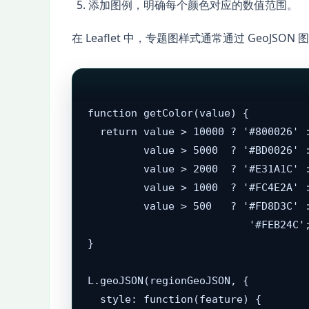
添加图例，明确每个颜色对应的数值范围。
在 Leaflet 中，专题图样式通常通过 GeoJSON 图
function getColor(value) {

  return value > 10000 ? '#800026' :
         value > 5000  ? '#BD0026' :
         value > 2000  ? '#E31A1C' :
         value > 1000  ? '#FC4E2A' :
         value > 500   ? '#FD8D3C' :
                          '#FEB24C';
}

L.geoJSON(regionGeoJSON, {

  style: function(feature) {
