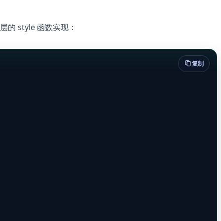
层的 style 函数实现：
复制











