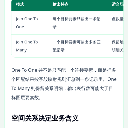
模式
输出特点
适合场景
Join One To
每个目标要素只输出一条记
点数量统
One
录
Join One To
一个目标要素可输出多条匹
保留地块
Many
配记录
明细关系
One To One 并不是只匹配一个连接要素，而是把多
个匹配结果按字段映射规则汇总到一条记录里。One
To Many 则保留关系明细，输出表行数可能大于目
标图层要素数。
空间关系决定业务含义