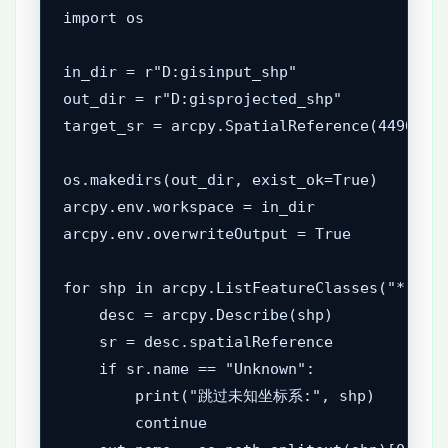
import os

in_dir = r"D:gisinput_shp"

out_dir = r"D:gisprojected_shp"

target_sr = arcpy.SpatialReference(4490)

os.makedirs(out_dir, exist_ok=True)

arcpy.env.workspace = in_dir

arcpy.env.overwriteOutput = True

for shp in arcpy.ListFeatureClasses("*.shp"
    desc = arcpy.Describe(shp)

    sr = desc.spatialReference

    if sr.name == "Unknown":

        print("跳过未知坐标系:", shp)

        continue
