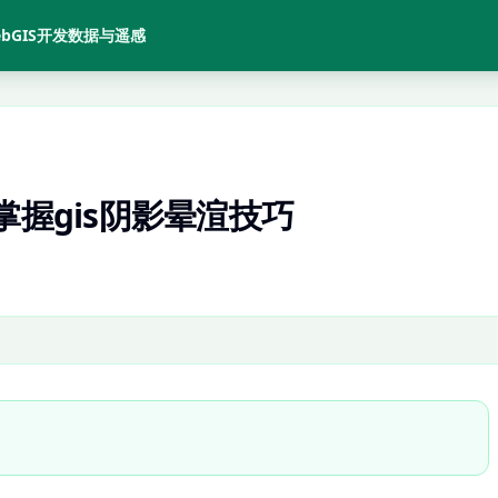
bGIS开发
数据与遥感
掌握gis阴影晕渲技巧