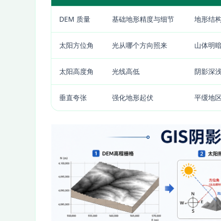
DEM 质量
基础地形精度与细节
地形结
太阳方位角
光从哪个方向照来
山体明
太阳高度角
光线高低
阴影深
垂直夸张
强化地形起伏
平缓地