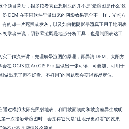
这个题目背后，很多读者真正想解决的并不是“晕渲图是什么”这
份 DEM 在不同软件里做出来的阴影效果完全不一样，光照方
、有的却一片死黑或发灰，以及如何把阴影晕渲真正用于地图表
IS 初学者来说，阴影晕渲既是地形分析工具，也是制图表达工
实工作流来讲：先理解晕渲图的原理，再弄清 DEM、太阳方
QGIS 或 ArcGIS Pro 里做出一张可读、可叠加、可用于
图做出来了但不好看、不好用”的问题都会变得容易定位。
一。它通过模拟太阳光照射地表，利用坡面朝向和坡度差异生成明
人第一次接触晕渲图时，会觉得它只是“让地形更好看”的效果
它远不止视觉增强这么简单。