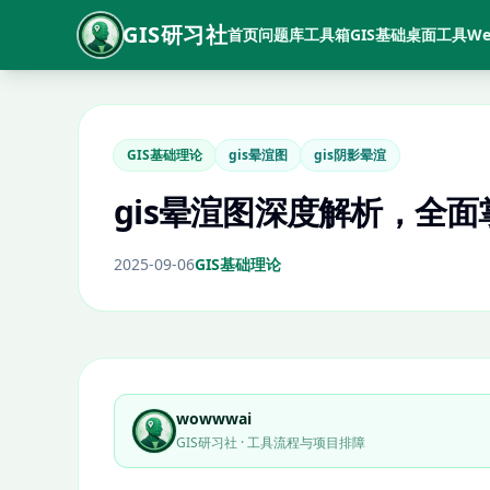
GIS研习社
首页
问题库
工具箱
GIS基础
桌面工具
We
GIS基础理论
gis晕渲图
gis阴影晕渲
gis晕渲图深度解析，全面
2025-09-06
GIS基础理论
wowwwai
GIS研习社 · 工具流程与项目排障