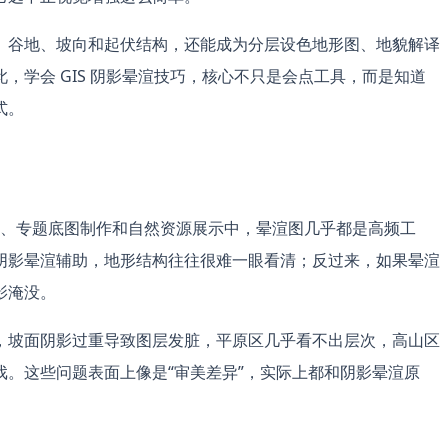
、谷地、坡向和起伏结构，还能成为分层设色地形图、地貌解译
，学会 GIS 阴影晕渲技巧，核心不只是会点工具，而是知道
式。
别、专题底图制作和自然资源展示中，晕渲图几乎都是高频工
阴影晕渲辅助，地形结构往往很难一眼看清；反过来，如果晕渲
影淹没。
，坡面阴影过重导致图层发脏，平原区几乎看不出层次，高山区
。这些问题表面上像是“审美差异”，实际上都和阴影晕渲原