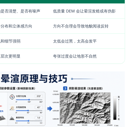
构是否清楚、是否有噪声
低质量 DEM 会让晕渲发糙或有伪影
暗分布和立体感方向
方向不合理会导致地貌阅读反转
浅和细节强弱
太低会过黑，太高会发平
区层次更明显
夸张过度会让地形不自然