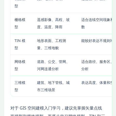
型
栅格模
遥感影像、高程、坡
适合连续空间现象和
型
度、温度、降雨
数
TIN 模
地形表面、工程测
能较好表达不规则地
型
量、三维地貌
网络模
道路、公交、管网、
适合路径、服务区、
型
河网连通分析
分析
三维模
建筑、地下管线、城
表达高度、体量和空
型
市三维场景
对于 GIS 空间建模入门学习，建议先掌握矢量点线