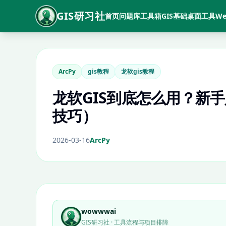
GIS研习社
首页
问题库
工具箱
GIS基础
桌面工具
We
ArcPy
gis教程
龙软gis教程
龙软GIS到底怎么用？新
技巧）
2026-03-16
ArcPy
wowwwai
GIS研习社 · 工具流程与项目排障